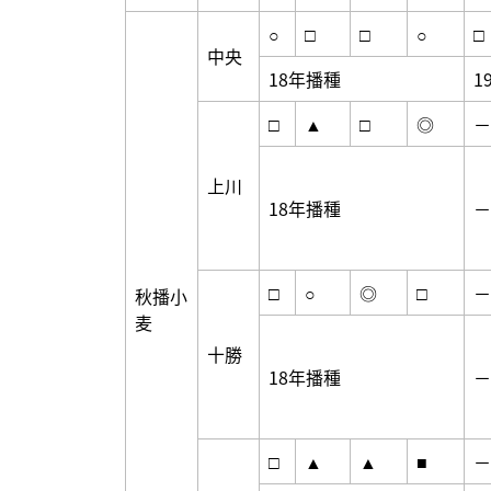
○
□
□
○
□
中央
18年播種
1
□
▲
□
◎
－
上川
18年播種
－
□
○
◎
□
－
秋播小
麦
十勝
18年播種
－
□
▲
▲
■
－