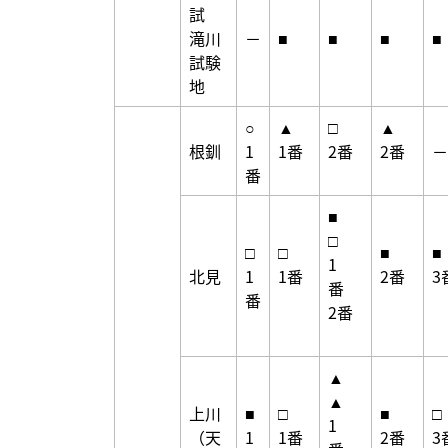
試
滝川
－
■
■
■
■
試験
地
○
▲
□
▲
根釧
1
1番
2番
2番
－
番
■
□
□
□
■
■
1
北見
1
1番
2番
3
番
番
2番
▲
▲
上川
■
□
■
□
1
（天
1
1番
2番
3