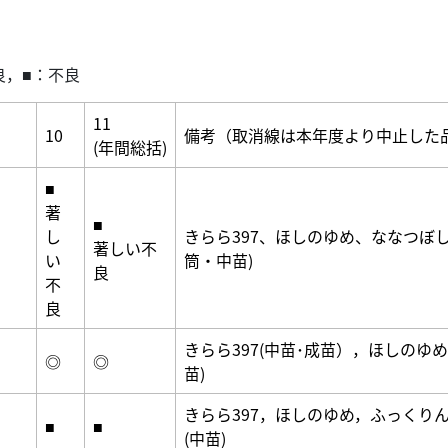
良，■：不良
11
10
備考（取消線は本年度より中止した
(年間総括)
■
著
■
し
きらら397、ほしのゆめ、ななつぼし
著しい不
い
筒・中苗)
良
不
良
きらら397(中苗･成苗），ほしのゆめ
◎
◎
苗)
きらら397，ほしのゆめ，ふっく
■
■
(中苗)