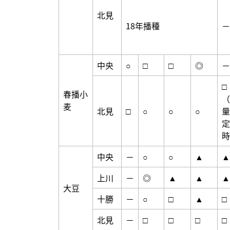
北見
18年播種
－
中央
○
□
□
◎
－
□
春播小
（
麦
北見
□
○
○
○
量
定
時
中央
－
○
○
▲
▲
上川
－
◎
▲
▲
▲
大豆
十勝
－
○
□
▲
□
北見
－
□
□
□
□