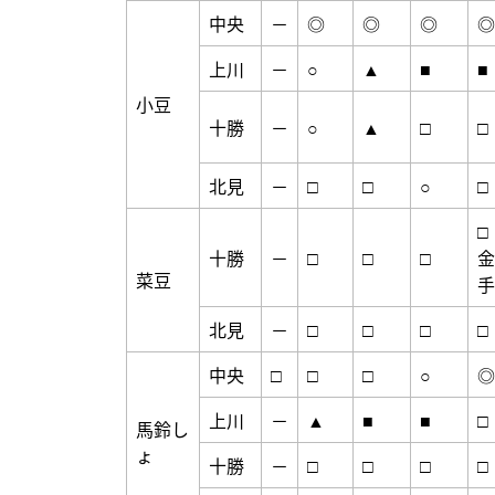
中央
－
◎
◎
◎
◎
上川
－
○
▲
■
■
小豆
十勝
－
○
▲
□
□
北見
－
□
□
○
□
□
十勝
－
□
□
□
金
菜豆
手
北見
－
□
□
□
□
中央
□
□
□
○
◎
上川
－
▲
■
■
□
馬鈴し
ょ
十勝
－
□
□
□
□