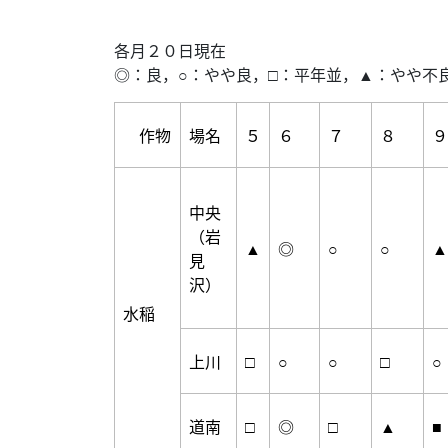
各月２０日現在
◎：良，○：やや良，□：平年並，▲：やや不
作物
場名
５
６
７
８
９
中央
（岩
▲
◎
○
○
▲
見
沢）
水稲
上川
□
○
○
□
○
道南
□
◎
□
▲
■