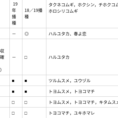
19
タクネコムギ，ホクシン，チホクコ
年
18／19播
ホロシリコムギ
播
種
種
－
◎
ハルユタカ、春よ恋
収
確
－
□
ハルユタカ
）
■
■
ツルムスメ，ユウヅル
■
■
トヨムスメ，トヨコマチ
□
□
トヨムスメ，トヨコマチ，キタムス
□
□
トヨコマチ，ユキホマレ