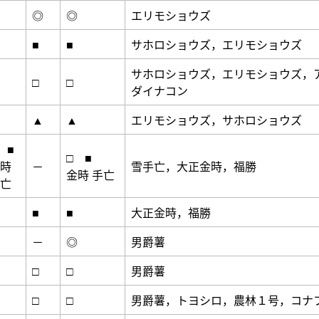
◎
◎
エリモショウズ
■
■
サホロショウズ，エリモショウズ
サホロショウズ，エリモショウズ，
□
□
ダイナコン
▲
▲
エリモショウズ，サホロショウズ
 ■
□ ■
時
－
雪手亡，大正金時，福勝
金時 手亡
亡
■
■
大正金時，福勝
－
◎
男爵薯
□
□
男爵薯
□
□
男爵薯，トヨシロ，農林１号，コナ