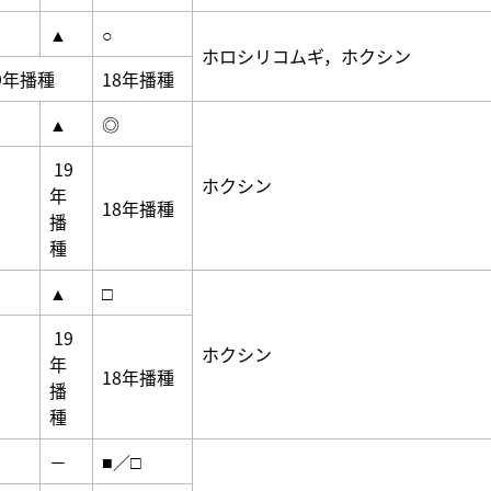
▲
○
ホロシリコムギ，ホクシン
9年播種
18年播種
▲
◎
19
ホクシン
年
18年播種
播
種
▲
□
19
ホクシン
年
18年播種
播
種
－
■／□