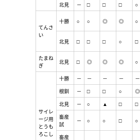
北見
－
□
□
□
○
十勝
○
○
◎
◎
○
てんさ
い
北見
□
□
□
○
□
たまね
北見
□
◎
◎
◎
○
ぎ
十勝
－
－
－
－
－
根釧
－
□
□
○
◎
北見
－
○
▲
□
□
サイレ
畜産
ージ用
－
○
○
□
○
試
とうも
ろこし
畜産