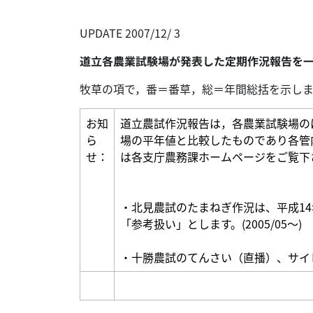
UPDATE 2007/12/ 3
道立各農業試験場が発表した定期作況報告を
牧草の項で，番＝番草，総＝年間総括を示しま
お知
道立農試作況報告は，各農業試験場の
ら
場の平年値と比較したものであり
各管
せ：
は各支庁農務課ホームページをご覧下
・北見農試のたまねぎ作況は、平成1
「参考扱い」とします。(2005/05～)
・十勝農試のてんさい（直播）、サイ