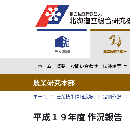
メ
イ
ン
コ
ン
テ
ン
法人本部
農業研究本部
ツ
に
カ
ホーム
概要
お問い合わせ
試験場等
ス
キ
ッ
農業研究本部
プ
ホーム
農業技術情報広場
定期作況
平成１９年度 作況報告