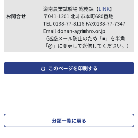
道南農業試験場 総務課【
LINK
】
お問合せ
〒041-1201 北斗市本町680番地
TEL 0138-77-8116 FAX0138-77-7347
Email donan-agri■hro.or.jp
（迷惑メール防止のため「■」を半角
「@」に変更して送信してください。）
このページを印刷する
print
分類一覧に戻る