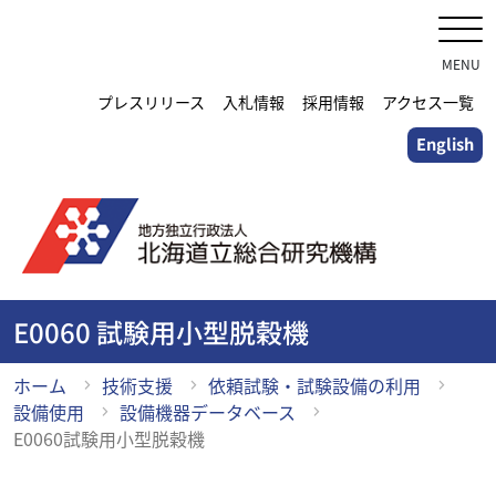
メ
イ
ン
MENU
コ
プレスリリース
入札情報
採用情報
アクセス一覧
ン
English
テ
ン
ツ
に
ス
キ
ッ
E0060 試験用小型脱穀機
プ
ホーム
技術支援
依頼試験・試験設備の利用
設備使用
設備機器データベース
E0060試験用小型脱穀機