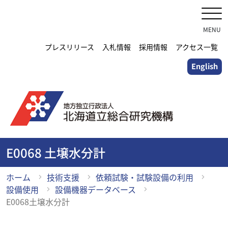
メ
イ
ン
MENU
コ
プレスリリース
入札情報
採用情報
アクセス一覧
ン
English
テ
ン
ツ
に
ス
キ
ッ
E0068 土壌水分計
プ
ホーム
技術支援
依頼試験・試験設備の利用
設備使用
設備機器データベース
E0068土壌水分計