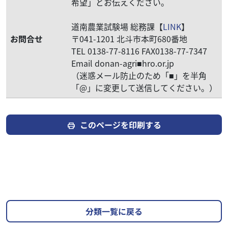
希望」とお伝えください。
道南農業試験場 総務課【
LINK
】
お問合せ
〒041-1201 北斗市本町680番地
TEL 0138-77-8116 FAX0138-77-7347
Email donan-agri■hro.or.jp
（迷惑メール防止のため「■」を半角
「@」に変更して送信してください。）
このページを印刷する
print
分類一覧に戻る