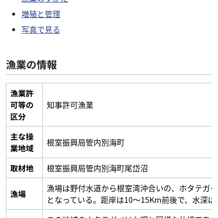
増殖と管理
写真で見る
漁業の情報
漁業許
可等の
知事許可漁業
区分
主な操
根室振興局管内別海町
業地域
取材地
根室振興局管内別海町尾岱沼
漁場は野付水道から根室湾沖合いの、ホタテガイ
漁場
となっている。距岸は10～15Km前後で、水深は