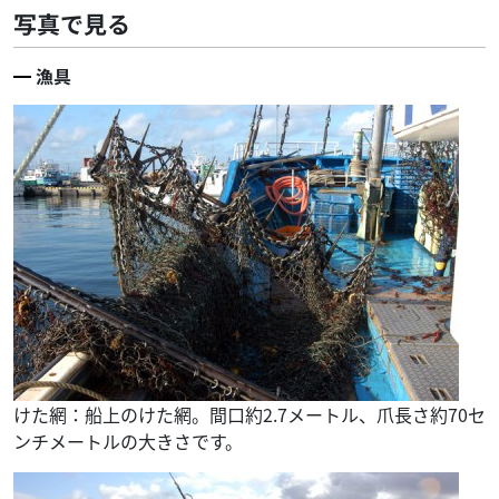
写真で見る
漁具
けた網：船上のけた網。間口約2.7メートル、爪長さ約70セ
ンチメートルの大きさです。