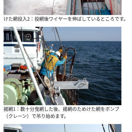
けた網投入2：投網後ワイヤーを伸ばしているところです。
揚網1：数十分曳網した後、揚網のためけた網をボンブ
（クレーン）で吊り始めます。