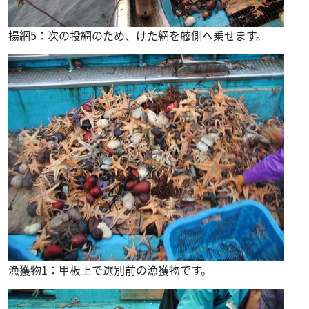
揚網5：次の投網のため、けた網を舷側へ乗せます。
漁獲物1：甲板上で選別前の漁獲物です。