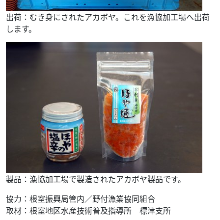
出荷：むき身にされたアカボヤ。これを漁協加工場へ出荷
します。
製品：漁協加工場で製造されたアカボヤ製品です。
協力：根室振興局管内／野付漁業協同組合
取材：根室地区水産技術普及指導所 標津支所