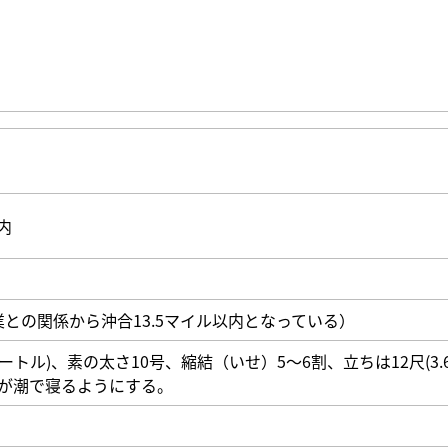
内
業との関係から沖合13.5マイル以内となっている）
メートル)、素の太さ10号、縮結（いせ）5～6割、立ちは12尺(3.
網が潮で寝るようにする。