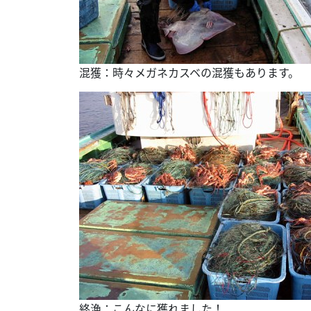
混獲：時々メガネカスベの混獲もあります。
終漁：こんなに獲れました！