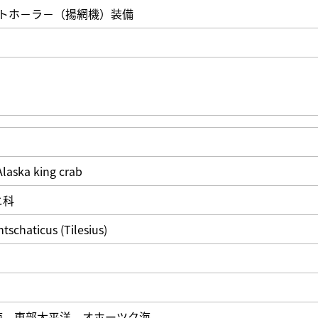
ットホ－ラ－（揚網機）装備
laska king crab
ニ科
tschaticus (Tilesius)
海、東部太平洋、オホーツク海