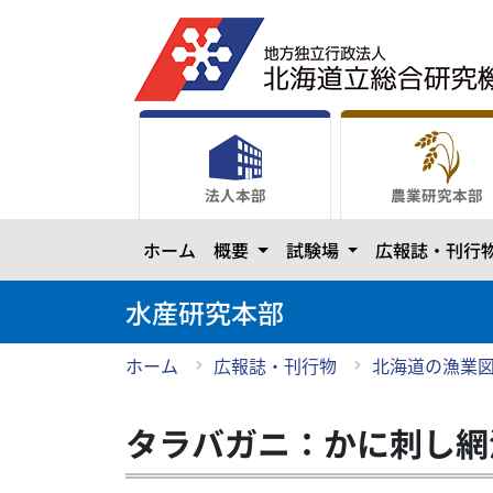
メ
イ
ン
コ
ン
テ
ン
法人本部
農業研究本部
ツ
に
カテゴリーを開きます
カテゴリーを開き
ホーム
概要
試験場
広報誌・刊行
ス
キ
ッ
水産研究本部
プ
ホーム
広報誌・刊行物
北海道の漁業
タラバガニ：かに刺し網