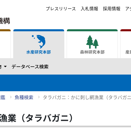
プレスリリース
入札情報
採用情報
ア
水産研究本部
森林研究本部
産
ます
カテゴリーを開きます
物
データベース検索
図鑑
魚種検索
タラバガニ：かに刺し網漁業（タラバガ
漁業（タラバガニ）