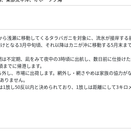
から浅瀬に移動してくるタラバガニを対象に、流氷が接岸する前
けとなる3月中旬頃、それ以降はカニが沖に移動する5月末ま
網は不定期、凪をみて夜中の3時頃に出航し、数日前に仕掛け
頃までに帰港します。
ら外し、市場に出荷します。網外し・網さやめは家族の協力が
ありません。
は1放し50反以内と決められており、1放しは距離にして3キロ