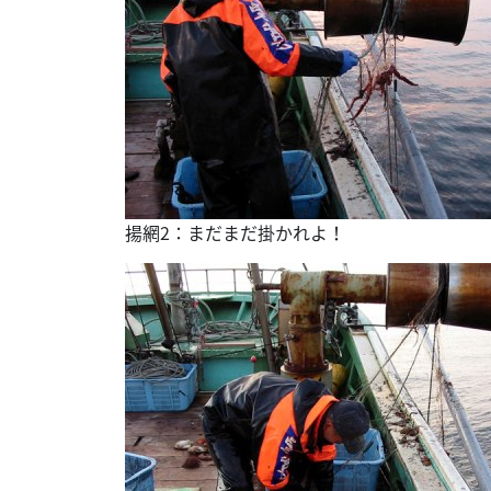
揚網2：まだまだ掛かれよ！