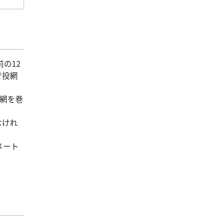
の12
で投網
た網を巻
なけれ
メート