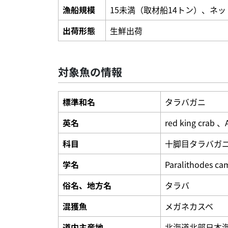
漁船規模
15未満（取材船14トン）、ネ
出荷形態
生鮮出荷
対象魚の情報
標準和名
タラバガニ
英名
red king crab 、A
科目
十脚目タラバガ
学名
Paralithodes cam
俗名、地方名
タラバ
混獲魚
メガネカスベ
道内主産地
北海道北部日本