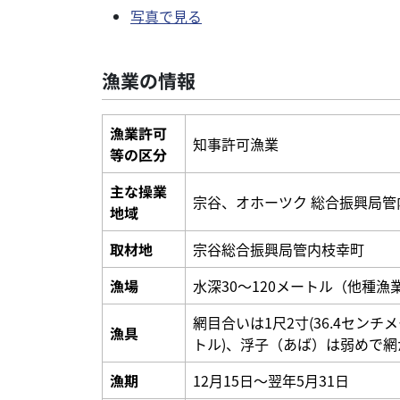
写真で見る
漁業の情報
漁業許可
知事許可漁業
等の区分
主な操業
宗谷、オホーツク 総合振興局管
地域
取材地
宗谷総合振興局管内枝幸町
漁場
水深30～120メートル（他種漁
網目合いは1尺2寸(36.4センチ
漁具
トル)、浮子（あば）は弱めで
漁期
12月15日～翌年5月31日