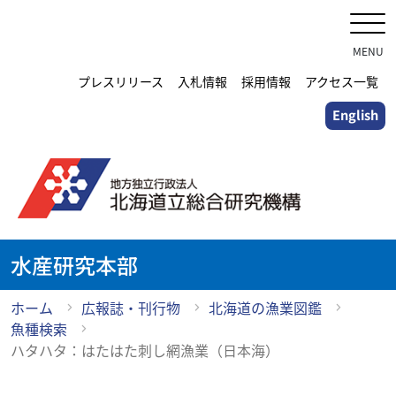
メ
イ
ン
MENU
コ
プレスリリース
入札情報
採用情報
アクセス一覧
ン
English
テ
ン
ツ
に
ス
キ
ッ
水産研究本部
プ
ホーム
広報誌・刊行物
北海道の漁業図鑑
魚種検索
ハタハタ：はたはた刺し網漁業（日本海）