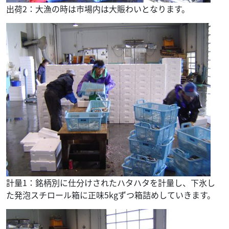
出荷2：大漁の時は市場内は大賑わいとなります。
計量1：銘柄別に仕分けされたハタハタを計量し、下氷し
た発泡スチロール箱に正味5kgずつ箱詰めしていきます。