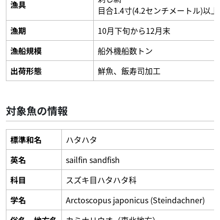
漁具
目合1.4寸(4.2センチメートル)以
漁期
10月下旬から12月末
漁船規模
船外機船数トン
出荷形態
鮮魚、飯寿司加工
対象魚の情報
標準和名
ハタハタ
英名
sailfin sandfish
科目
スズキ目ハタハタ科
学名
Arctoscopus japonicus (Steindachner)