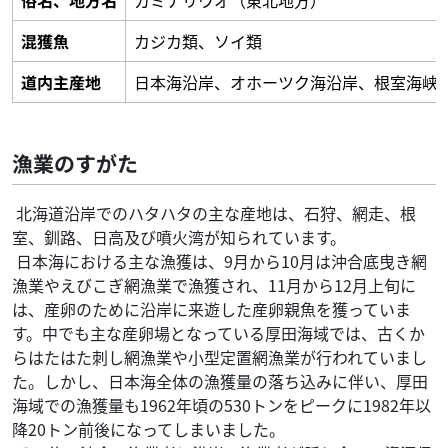
俗名、地方名
カミナリウオ（東北地方）
混獲魚
カジカ類、ソイ類
道内主産地
日本海沿岸、オホーツク海沿岸、根室海峡
漁業のすがた
北海道沿岸でのハタハタの主な産地は、石狩、網走、根
室、釧路、日高及び噴火湾が知られています。
日本海における主な漁獲は、9月から10月は沖合底曳き網
漁業やえびこぎ網漁業で漁獲され、11月から12月上旬に
は、産卵のために沿岸に来遊した産卵親魚を獲っていま
す。中でも主な産卵場となっている厚田海域では、古くか
らはたはた刺し網漁業や小型定置網漁業が行われていまし
た。しかし、日本海全体の漁獲量の落ち込みに伴い、厚田
海域での漁獲量も1962年頃の530トンをピークに1982年以
降20トン前後になってしまいました。