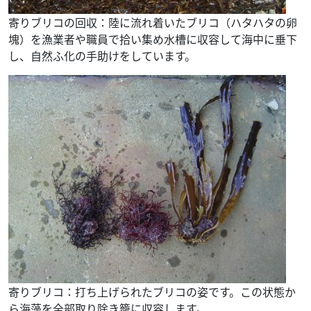
寄りブリコの回収：陸に流れ着いたブリコ（ハタハタの卵
塊）を漁業者や職員で拾い集め水槽に収容して海中に垂下
し、自然ふ化の手助けをしています。
寄りブリコ：打ち上げられたブリコの姿です。この状態か
ら海藻を全部取り除き籠に収容します。