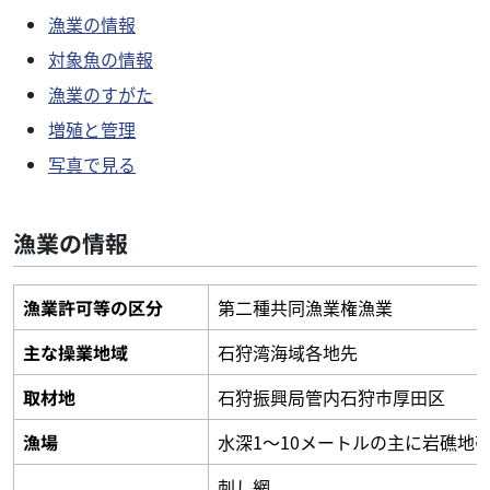
漁業の情報
対象魚の情報
漁業のすがた
増殖と管理
写真で見る
漁業の情報
漁業許可等の区分
第二種共同漁業権漁業
主な操業地域
石狩湾海域各地先
取材地
石狩振興局管内石狩市厚田区
漁場
水深1～10メートルの主に岩礁地
刺し網