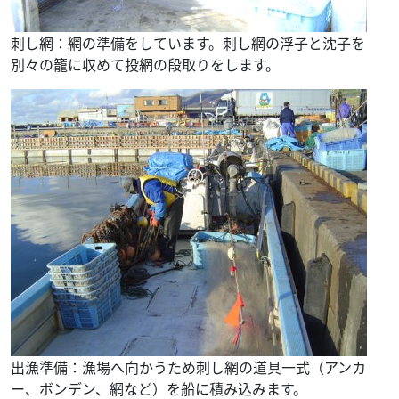
刺し網：網の準備をしています。刺し網の浮子と沈子を
別々の籠に収めて投網の段取りをします。
出漁準備：漁場へ向かうため刺し網の道具一式（アンカ
ー、ボンデン、網など）を船に積み込みます。