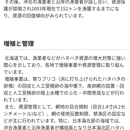
その後、沖合の漁業者と沿岸の漁業者が話し合い、資源保
護が提唱され2003年現在で152トンを漁獲するまでにな
り、資源の回復傾向がみられています。
増殖と管理
北海道では、漁業者などがハタハタ資源の増大対策に強い
関心を示しており、各地で増殖事業や資源管理に取り組ん
でいます。
増殖事業は、寄りブリコ（浜に打ち上げられたハタハタの
卵塊）の回収と人工受精卵の海中垂下、産卵網の設置・回
収と人工受精卵の陸上水槽でのふ化・中間育成などが行わ
れています。
また、資源管理として、網地の目合規制（目合1.4寸(4.2セ
ンチメートル)など）、網の使用反数制限、禁漁区の設定な
どが主に行われています。特に、日本海北部の海域では、
沖合漁業者と沿岸漁業者が構成員となり日本海北区ハタハ