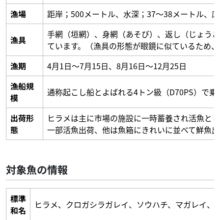
漁場
距岸；500メートル、水深；37～38メートル、
手網（垣網）、身網（あそび）、返し（じょうご
漁具
ています。（漁具の形態が眼鏡に似ているため、
漁期
4月1日～7月15日、8月16日～12月25日
漁船規
通称起こし船とよばれる4トン級（D70PS）で乗
模
出荷形
ヒラメは主に市場の施設に一時蓄養され活魚とし
態
一部活魚出荷、他は魚箱にきれいに並べて鮮魚出
対象魚の情報
標準
ヒラメ、クロガシラガレイ、ソウハチ、マガレイ、
和名