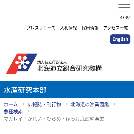
メ
イ
ン
MENU
コ
プレスリリース
入札情報
採用情報
アクセス一覧
ン
English
テ
ン
ツ
に
ス
キ
ッ
水産研究本部
プ
ホーム
広報誌・刊行物
北海道の漁業図鑑
魚種検索
マガレイ：かれい・ひらめ・ほっけ底建網漁業