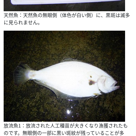
天然魚：天然魚の無眼側（体色が白い側）に、黒斑は滅多
に見られません。
放流魚1：放流された人工種苗が大きくなり漁獲されたも
のです。無眼側の一部に黒い斑紋が残っていることが多