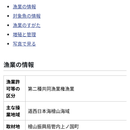
漁業の情報
対象魚の情報
漁業のすがた
増殖と管理
写真で見る
漁業の情報
漁業許
可等の
第二種共同漁業権漁業
区分
主な操
道西日本海檜山海域
業地域
取材地
檜山振興局管内上ノ国町