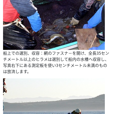
船上での選別、収容：網のファスナ－を開け、全長35セン
チメートル以上のヒラメは選別して船内の水槽へ収容し、
写真右下にある測定板を使い3センチメートル未満のもの
は放流します。