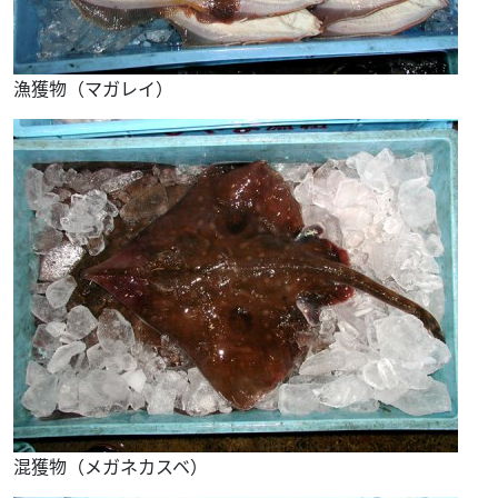
漁獲物（マガレイ）
混獲物（メガネカスベ）