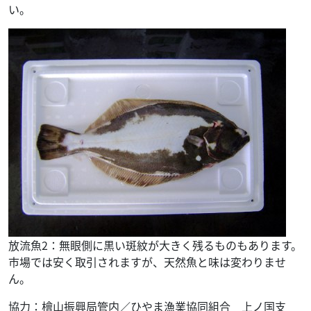
い。
放流魚2：無眼側に黒い斑紋が大きく残るものもあります。
市場では安く取引されますが、天然魚と味は変わりませ
ん。
協力：檜山振興局管内／ひやま漁業協同組合 上ノ国支