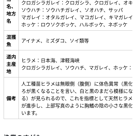
クロガシラガレイ：クロガシラ、クロガレイ、オキ
名、
ソウハチ：ソウハチガレイ、ソオハチ、サッパ
地方
マガレイ：オタルガレイ、マコガレイ、キマガレイ
名
ホッケ：ロウソクボッケ、ハルボッケ、ネボッケ
混獲
アイナメ、ミズダコ、ソイ類等
魚
道内
ヒラメ：日本海、津軽海峡
主産
クロガシラガレイ、ソウハチ、マガレイ、ホッケ：
地
人工種苗ヒラメは無眼側（腹側）に体色異常（黒化
ろが黒くなることを言い、白と黒のまだら模様にな
備考
る）が見られるので、これを指標として天然ヒラメ
が進歩し、上部写真のように胸鰭の陰の小さな黒化
います。