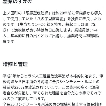
漁業のすがた
上ノ国町の「眼鏡型底建網」は約20年前に青森県から導入
して使用していた「八の字型底建網」を独自に改良したも
のです。1隻当たり1～2ヶ統を持ち、網起こしは凪（な
ぎ）て漁模様が良い時は毎日出漁します。乗組員は3～4
人、基本的に日の出とともに出港し、操業時間は3時間程
度です。
増殖と管理
平成8年からヒラメ人工種苗放流事業が本格的に始まり、津
軽海峡から日本海の各海域に全長8センチメートル以上の
種苗が220万尾放流されています。この費用の多くは漁業
者自らが負担し、育てられた種苗を自分たちの手でそれぞ
れの浜に放流しています。
全長35センチメートル未満の魚の採捕を禁止する体長制限