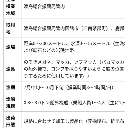
操業
渡島総合振興局管内
地域
取材
渡島総合振興局管内函館市（旧南茅部町）、鹿部
地
距岸0～300メートル、水深3～15メートル（主漁
漁場
よび転石などの岩礁地帯
のぞきメガネ、マッカ、ツブマッカ（バカマッカ
漁具
の船外機で、コンブを採りやすいように船の位置
りするために使用しています。）
漁期
7月中旬～10月下旬（操業時間3～4時間/日）
漁船
0.8～3.0トン船外機船（乗船人員1～4人（主に2人
規模
出荷
規格に合わせて加工し製品化（元揃昆布、折昆布
形態