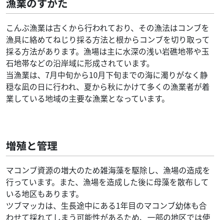
漁業のすがた
こんぶ漁業は古くから行われており、その漁法はコンブを
漁具に絡めてねじり採る方法と根からコンブを切り取って
採る方法があります。漁場は主に水深の浅い岩礁地帯や玉
石地帯などの沿岸域に形成されています。
当漁業は、7月中旬から10月下旬までの海に濁りがなく静
穏な凪の日に行われ、夏から秋にかけて多くの漁業者が着
業している地域の主要な漁業となっています。
増殖と管理
マコンブ資源の増大のため雑海藻を駆除し、漁場の造成を
行っています。また、漁場を造成した後に母藻を散布して
いる地区もあります。
ツブマッカは、生長途中にある1年目のマコンブ幼体も合
わせて採れてしまう可能性があるため、一部の地区では使