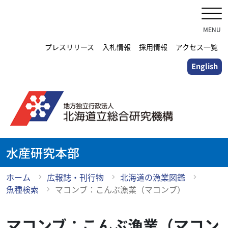
メ
イ
ン
MENU
コ
プレスリリース
入札情報
採用情報
アクセス一覧
ン
English
テ
ン
ツ
に
ス
キ
ッ
水産研究本部
プ
ホーム
広報誌・刊行物
北海道の漁業図鑑
魚種検索
マコンブ：こんぶ漁業（マコンブ）
マコンブ：こんぶ漁業（マコン