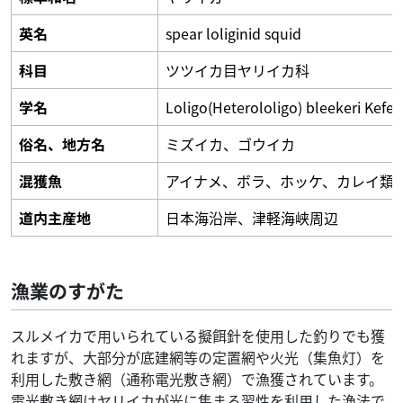
英名
spear loliginid squid
科目
ツツイカ目ヤリイカ科
学名
Loligo(Heterololigo) bleekeri Kefer
俗名、地方名
ミズイカ、ゴウイカ
混獲魚
アイナメ、ボラ、ホッケ、カレイ類
道内主産地
日本海沿岸、津軽海峡周辺
漁業のすがた
スルメイカで用いられている擬餌針を使用した釣りでも獲
れますが、大部分が底建網等の定置網や火光（集魚灯）を
利用した敷き網（通称電光敷き網）で漁獲されています。
電光敷き網はヤリイカが光に集まる習性を利用した漁法で