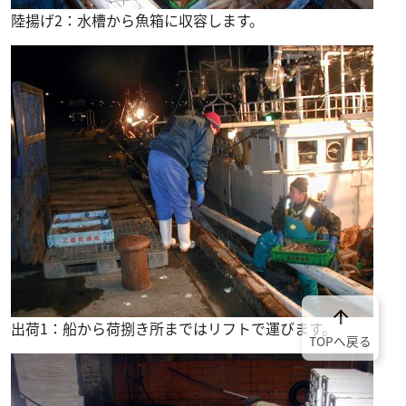
陸揚げ2：水槽から魚箱に収容します。
arrow_upward
出荷1：船から荷捌き所まではリフトで運びます。
TOPへ戻る