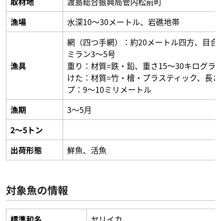
取材地
渡島総合振興局管内松前町
漁場
水深10～30メートル、岩礁地帯
網（四つ手網）：約20メートル四方、目合
ミラン3～5号
漁具
重り：材質=鉄・鉛、重さ15～30キログ
けた：材質=竹・檜・プラスティック、長さ
プ：9～10ミリメートル
漁期
3～5月
2～5トン
出荷形態
鮮魚、活魚
対象魚の情報
標準和名
ヤリイカ