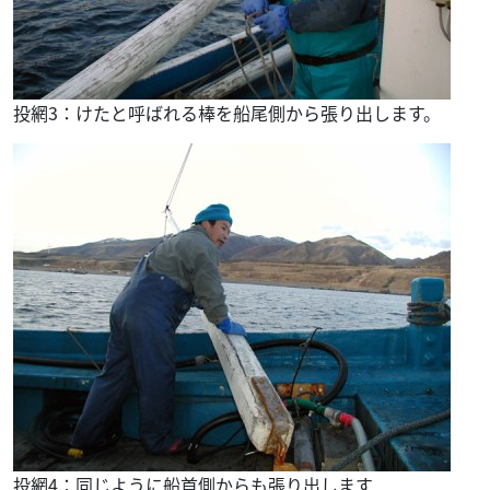
投網3：けたと呼ばれる棒を船尾側から張り出します。
投網4：同じように船首側からも張り出します