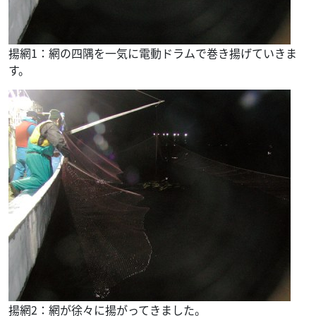
揚網1：網の四隅を一気に電動ドラムで巻き揚げていきま
す。
揚網2：網が徐々に揚がってきました。