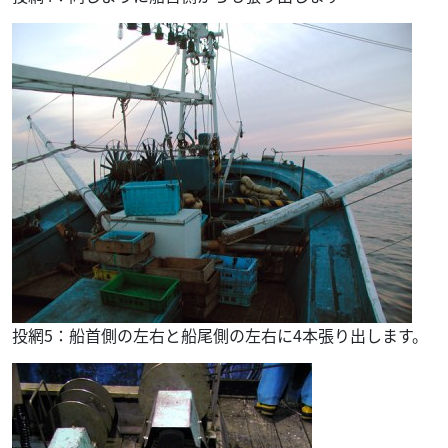
投網5：船首側の左右と船尾側の左右に4本張り出します。