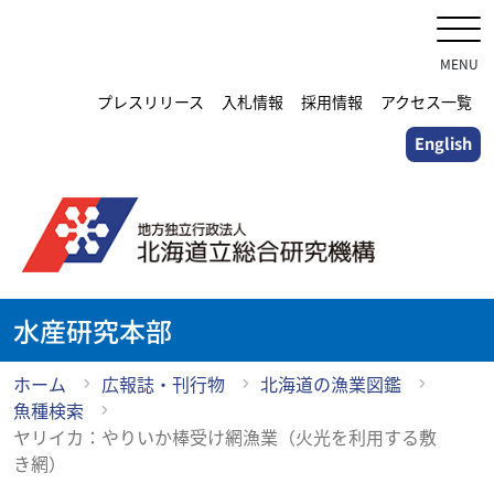
メ
イ
ン
MENU
コ
プレスリリース
入札情報
採用情報
アクセス一覧
ン
English
テ
ン
ツ
に
ス
キ
ッ
水産研究本部
プ
ホーム
広報誌・刊行物
北海道の漁業図鑑
魚種検索
ヤリイカ：やりいか棒受け網漁業（火光を利用する敷
き網）