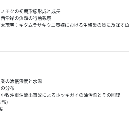
ガノモクの初期形態形成と成長
南西沿岸の魚類の行動観察
信太茂春：キタムラサキウニ養殖における生殖巣の質に及ぼす
漁業の漁獲深度と水温
シの分布
苫小牧沖重油流出事故によるホッキガイの油汚染とその回復
報)
度