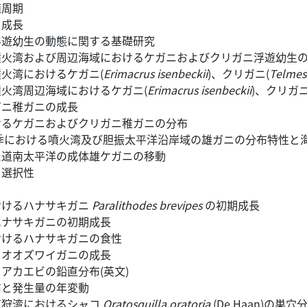
殖周期
と成長
浮遊幼生の動態に関する基礎研究
噴火湾および周辺海域におけるケガニおよびクリガニ浮遊幼生
火湾におけるケガニ(
Erimacrus isenbeckii
)、クリガニ(
Telmes
火湾周辺海域におけるケガニ(
Erimacrus isenbeckii
)、クリガニ
ガニ稚ガニの成長
けるケガニおよびクリガニ稚ガニの分布
秋季における噴火湾及び胆振太平洋沿岸域の雄ガニの分布特性と
た道南太平洋の成体雄ケガニの移動
目選択性
おけるハナサキガニ
Paralithodes brevipes
の初期成長
ハナサキガニの初期成長
おけるハナサキガニの食性
るオオズワイガニの成長
アカエビの鉛直分布(英文)
布と発生量の年変動
石狩湾におけるシャコ
Oratosquilla oratoria
(De Haan)の巣