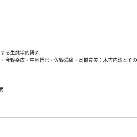
関する生態学的研究
ル・今野幸広・中尾博巳・佐野満廣・高橋豊美：木古内湾とそ
度