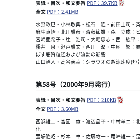
表紙・目次・和文要旨
PDF：39.7KB
全文
PDF：2.41MB
水野政巳・小林敬典・松石 隆・前田圭司・
麻生真悟・北川雅彦・齊藤節雄・森 立成：
宮崎亜希子・辻 浩司・大堀忠志・西 紘平
櫻井 泉・瀬戸雅文・西川 潤・中尾 繁：異
ぼす底質粒径および流動の影響
山口幹人・高谷義幸：シラウオの遊泳速度(短
第58号（2000年9月発行）
表紙・目次・和文要旨
PDF：210KB
全文
PDF：3.60MB
西浜雄二・宮園 章・渡辺晶子・中村羊ニ：
化
萱場隆昭・杉本 卓・佐藤敦一・尾崎雄一・