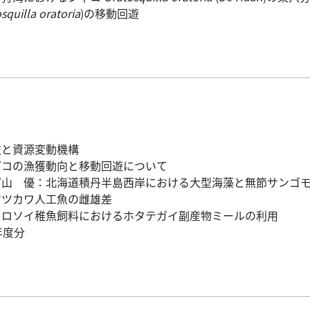
squilla oratoria
)の移動回遊
岐と資源変動機構
ダコの漁獲動向と移動回遊について
富山 優：北海道積丹半島西岸における大型海藻と無節サンゴ
マツカワ人工魚の雌雄差
クロソイ稚魚飼料におけるホタテガイ副産物ミールの利用
年度分