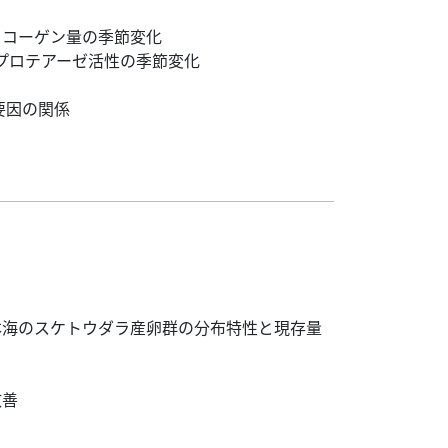
リコーゲン量の季節変化
性プロテアーゼ活性の季節変化
要因の関係
本海のスケトウダラ産卵群の分布特性と現存量
改善