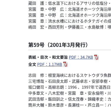
蔵田 護：低水温下におけるアサリの低塩分
宮園 章・中野 広：北海道オホーツク海沿
宮園 章・中野 広：北海道オホーツク海沿岸
宮園 章：流水水槽ににおけるホタテガイの
嶋田 宏・西田芳則・伊藤義三・水島敏博：噴
第59号（2001年3月発行）
表紙・目次・和文要旨
PDF：34.7KB
全文
PDF：1.17MB
志田 修：根室海峡におけるスケトウダラ魚
三宅博哉・石田良太郎・武藤卓志・安部幸樹
坂口健司・高柳志朗：1996 、1997年で
中多章文・八木宏樹・宮園 章・安永倫明・
武田浩郁・飯田訓之・信太茂春・錦織孝史：
筒井大輔・鈴木章彦・長瀬桂一・芦立昌一：ハ