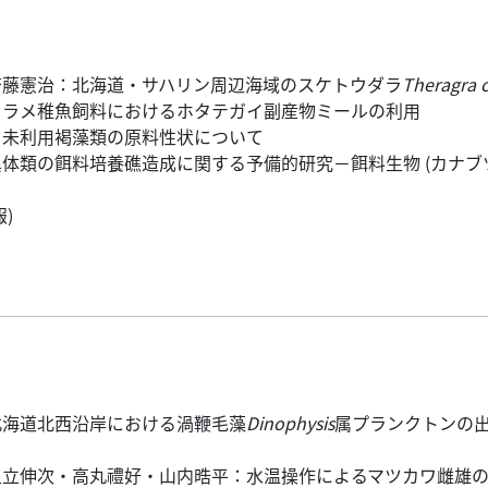
斉藤憲治：北海道・サハリン周辺海域のスケトウダラ
Theragra
ヒラメ稚魚飼料におけるホタテガイ副産物ミールの利用
：未利用褐藻類の原料性状について
体類の餌料培養礁造成に関する予備的研究－餌料生物 (カナブ
報)
北海道北西沿岸における渦鞭毛藻
Dinophysis
属プランクトンの
足立伸次・高丸禮好・山内晧平：水温操作によるマツカワ雌雄