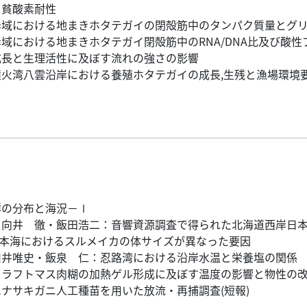
・貧酸素耐性
岸域における地まきホタテガイの閉殻筋中のタンパク質量とグ
域における地まきホタテガイ閉殻筋中のRNA/DNA比及び酸
成長と生理活性に及ぼす流れの強さの影響
火湾八雲沿岸における養殖ホタテガイの成長,生残と漁場環境
群の分布と海況－Ⅰ
・向井 徹・飯田浩二：音響資源調査で得られた北海道西岸日
道西日本海におけるスルメイカの体サイズが異なった要因
川井唯史・飯泉 仁：忍路湾における沿岸水温と栄養塩の関係
カラフトマス肉糊の加熱ゲル形成に及ぼす温度の影響と物性の
ナサキガニ人工種苗を用いた放流・再捕調査(短報)