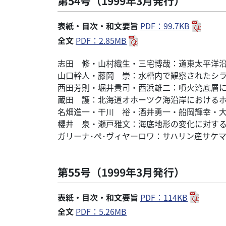
第54号（1999年3月発行）
表紙・目次・和文要旨
PDF：99.7KB
全文
PDF：2.85MB
志田 修・山村織生・三宅博哉：道東太平洋沿
山口幹人・藤岡 崇：水槽内で観察されたシ
西田芳則・堀井貴司・西浜雄二：噴火湾底層
蔵田 護：北海道オホーツク海沿岸における
名畑進一・干川 裕・酒井勇一・船岡輝幸・
櫻井 泉・瀬戸雅文：海底地形の変化に対す
ガリーナ･ぺ･ヴィヤーロワ：サハリン産サケマ
第55号（1999年3月発行）
表紙・目次・和文要旨
PDF：114KB
全文
PDF：5.26MB