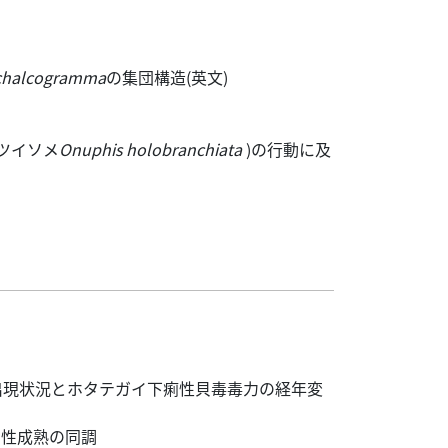
 chalcogramma
の集団構造(英文)
ツイソメ
Onuphis holobranchiata
)の行動に及
出現状況とホタテガイ下痢性貝毒毒力の経年変
の性成熟の同調