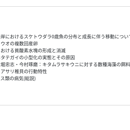
岸におけるスケトウダラ0歳魚の分布と成長に伴う移動につい
ラウオの複数回産卵
における貧酸素水塊の形成と消滅
ホタテガイの小型化の実態とその原因
大堀忠志・今村琢磨：キタムラサキウニに対する数種海藻の餌
るアサリ稚貝の行動特性
ス類の病気(総説)