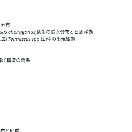
の分布
sus cheiragonus
)幼生の鉛直分布と日周移動
属(
Telmessu
s spp.)幼生の出現盛期
海洋構造の関係
穴分布と底質