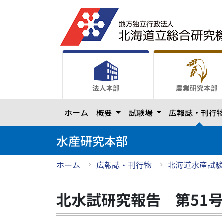
メ
イ
ン
コ
ン
テ
ン
法人本部
農業研究本部
ツ
に
カテゴリーを開きます
カテゴリーを開き
ホーム
概要
試験場
広報誌・刊行
ス
キ
ッ
水産研究本部
プ
ホーム
広報誌・刊行物
北海道水産試
北水試研究報告 第51号