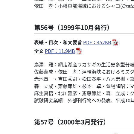
依田 孝：小樽東部海域におけるシャコ(
Orato
第56号（1999年10月発行）
表紙・目次・和文要旨
PDF：452KB
全文
PDF：11.9MB
鳥澤 雅：網走湖産ワカサギの生活史多型分
佐藤恭成・依田 孝：津軽海峡におけるミズ
赤池章一・吉田秀嗣・松田泰平・八木宏樹・
森 立成・斎藤節雄・杉本 卓・萱場隆昭：
麻生真悟・北川雅彦・斎藤節雄・森 立成：
試験研究業績 外部刊行物への発表、平成10
第57号（2000年3月発行）