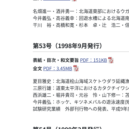
名畑進一・酒井勇一：北海道東部におけるウ
今井義弘・高谷義幸：回遊水槽による北海道
干川 裕・高橋和寛・杉本 卓・辻 浩二・
第53号（1998年9月発行）
表紙・目次・和文要旨
PDF：151KB
全文
PDF：3.45MB
夏目雅史：北海道桧山海域スケトウダラ延縄
三原行雄：道東太平洋におけるカタクチイワ
西浜雄二・堀井貴司・元谷 怜・山下修一：
今井義弘：ホッケ、キツネメバルの遊泳速度(短
試験研究業績 外部刊行物への発表、平成9年