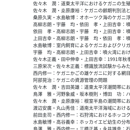
佐々木 潤：道東太平洋におけるケガニの生
佐々木 潤・桒原康裕：ケガニの齢期判別法
桑原久実・水島敏博：オホーツク海のケガニ
高柳志朗・宇藤 均・依田 孝・上田吉幸：
依田 孝・高柳志朗・宇藤 均・上田吉幸：噴
上田吉幸・高柳志朗・宇藤 均・依田 孝：噴
水島敏博：室内飼育によるケガニおよびクリ
宇藤 均・高柳志朗・上田吉幸：噴火湾にお
佐々木正義・田中伸幸・上田吉幸：1991年
三原栄次・佐々木正義：標識放流試験からみ
西内修一：ケガニかごの雄ケガニに対する網
阿部晃治：ケガニの資源管理の問題
佐々木 潤・吉田英雄：道東太平洋潮間帯に
鳥澤 雅・河野象威・坂本樹則・博田 功：
佐々木 潤・桒原康裕：根室半島の潮間帯に
渡辺安廣・丸山秀佳：道南太平洋海域におけ
前田圭司・西内修一：石狩湾におけるホッコク
水島敏博・高谷義幸：ホッカイエビ幼生の分
鳥澤 雅・西内修一・三橋正基・永井雄幸：