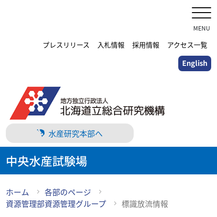
メ
イ
ン
MENU
コ
プレスリリース
入札情報
採用情報
アクセス一覧
ン
English
テ
ン
ツ
に
ス
キ
水産研究本部へ
ッ
プ
中央水産試験場
ホーム
各部のページ
資源管理部資源管理グループ
標識放流情報