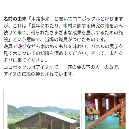
名前の由来
「木路歩来」と書いてコロポックルと呼びます
が、これは「長年にわたり、
木
材に関する研究の
路
を
歩
み
続けて
来
て、得られたさまざまな成果を展示するための施
設」という意味で、当場の職員がつけたものです。
遊具で遊びながら木のぬくもりを味わい、パネルの展示を
見て木についての知識を深めてください。そして、またあ
そびに来てください。
コロポックルはアイヌ語で、「蕗の葉の下の人」の意で、
アイヌの伝説の神とされています。