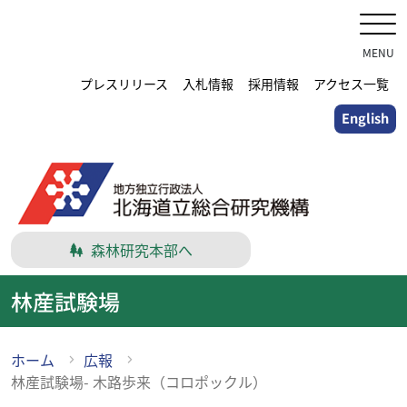
メ
イ
ン
MENU
コ
プレスリリース
入札情報
採用情報
アクセス一覧
ン
English
テ
ン
ツ
に
ス
キ
森林研究本部へ
ッ
プ
林産試験場
ホーム
広報
林産試験場- 木路歩来（コロポックル）