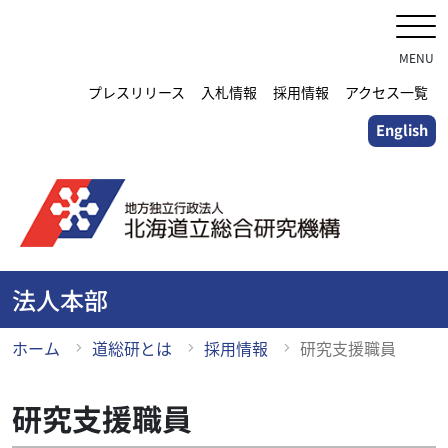
メ
イ
ン
MENU
コ
プレスリリース
入札情報
採用情報
アクセス一覧
ン
English
テ
ン
ツ
に
ス
キ
ッ
法人本部
プ
ホーム
道総研とは
採用情報
研究支援職員
研究支援職員