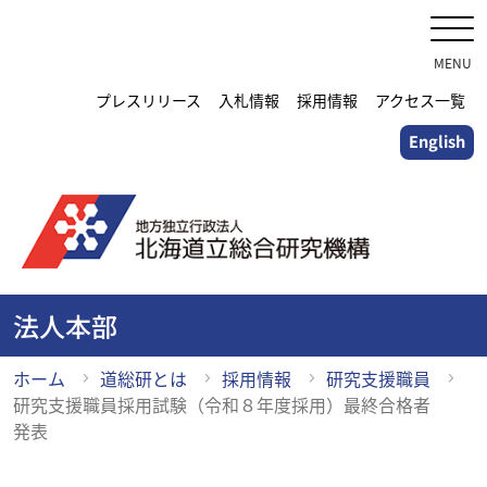
メ
イ
ン
MENU
コ
プレスリリース
入札情報
採用情報
アクセス一覧
ン
English
テ
ン
ツ
に
ス
キ
ッ
法人本部
プ
ホーム
道総研とは
採用情報
研究支援職員
研究支援職員採用試験（令和８年度採用）最終合格者
発表