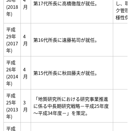
第17代所長に高橋徹哉が就任。
し、環
(2018
月
ク管理
年)
様性保
平成
29年
4
第16代所長に遠藤祐司が就任。
(2017
月
年)
平成
26年
4
第15代所長に秋田藤夫が就任。
(2014
月
年)
平成
「地質研究所における研究事業推進
25年
3
に係る中長期研究戦略－平成25年度
(2013
月
～平成34年度－」を策定。
年)
平成