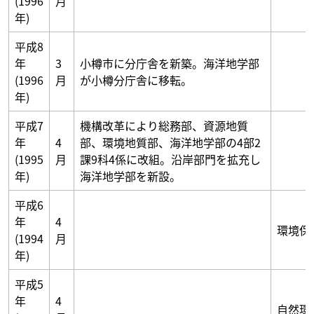
(1996
月
年)
平成8
年
3
小樽市に分庁舎を新築。海洋地学部
(1996
月
が小樽分庁舎に移転。
年)
平成7
機構改革により総務部、資源地質
年
4
部、環境地質部、海洋地学部の4部2
(1995
月
課9科4係に改組。沿岸部門を拡充し
年)
海洋地学部を新設。
平成6
年
4
環境保
(1994
月
年)
平成5
年
4
自然環