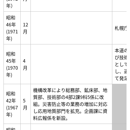
年）
昭和
46年
12
札幌庁
(1971
月
年)
本道の
昭和
び技術
45年
4
として
(1970
月
し、道
年)
て発足
機構改革により総務部、鉱床部、地
昭和
質部、技術部の4部2課9科5係に改
42年
5
組。災害防止等の業務の増加に対応
(1967
月
し応用地質部門を拡充。企画課に資
年)
料広報係を新設。
昭和