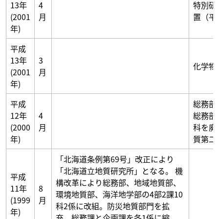
13年
4
特別研
(2001
月
置（平
年)
平成
13年
3
化学物
(2001
月
年)
平成
総務部
12年
4
総務部
(2000
月
科を廃
年)
質第二
「北海道条例第69号」改正により
「北海道立地質研究所」となる。 機
平成
構改革により総務部、地域地質部、
11年
8
環境地質部、海洋地学部の4部2課10
(1999
月
科2係に改組。防災地質部門を拡
年)
充。総務課と企画課を各1係に縮