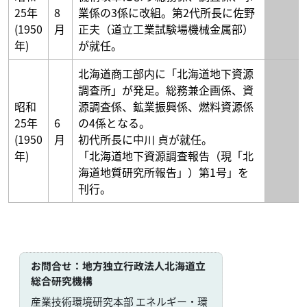
25年
8
業係の3係に改組。第2代所長に佐野
(1950
月
正夫（道立工業試験場機械金属部）
年)
が就任。
北海道商工部内に「北海道地下資源
調査所」が発足。総務兼企画係、資
昭和
源調査係、鉱業振興係、燃料資源係
25年
6
の4係となる。
(1950
月
初代所長に中川 貞が就任。
年)
「北海道地下資源調査報告（現「北
海道地質研究所報告」）第1号」を
刊行。
お問合せ
：地方独立行政法人北海道立
総合研究機構
産業技術環境研究本部 エネルギー・環