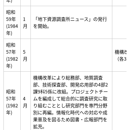
年)
昭和
59年
1
「地下資源調査所ニュース」の発行
(1984
月
を開始。
年)
昭和
57年
5
機構改
(1982
月
（各3
年)
機構改革により総務部、地質調査
部、技術探査部、開発応用部の4部2
昭和
課9科5係に改組。プロジェクトチー
57年
4
ムを編成して総合的に調査研究に取
(1982
月
り組むこととし研究部門を専門分野
年)
別に再編。情報化時代への対応や成
果普及を図るため図書・広報部門を
拡充。