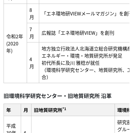
8
「エネ環地研VIEWメールマガジン」を創
月
7
広報誌「エネ環地研VIEW」を創刊
令和2年
月
(2020
地方独立行政法人北海道立総合研究機構産
年)
エネルギー・環境・地質研究所が発足
4
初代所長に及川 雅稔が就任
月
（環境科学研究センター、地質研究所、工
合）
旧環境科学研究センター・旧地質研究所 沿革
*1
年
月
旧地質研究所
環境科
研究部
平成
グルー
30年
4