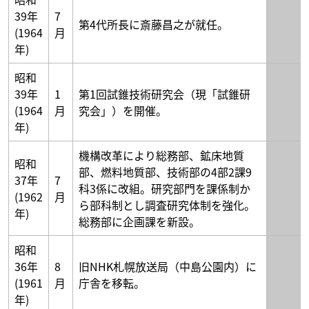
39年
7
第4代所長に斎藤昌之が就任。
(1964
月
年)
昭和
39年
1
第1回試錐技術研究会（現「試錐研
(1964
月
究会」）を開催。
年)
機構改革により総務部、鉱床地質
昭和
部、燃料地質部、技術部の4部2課9
37年
7
科3係に改組。研究部門を課係制か
(1962
月
ら部科制とし調査研究体制を強化。
年)
総務部に企画課を新設。
昭和
36年
8
旧NHK札幌放送局（中島公園内）に
(1961
月
庁舎を移転。
年)