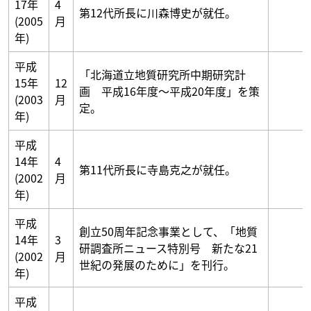
17年
4
第12代所長に川森博史が就任。
(2005
月
年)
平成
「北海道立地質研究所中期研究計
15年
12
画 平成16年度～平成20年度」を策
(2003
月
定。
年)
平成
14年
4
第11代所長に寺島克之が就任。
(2002
月
年)
平成
創立50周年記念事業として、「地質
14年
3
研調査所ニュース特別号 新たな21
(2002
月
世紀の発展のために」を刊行。
年)
平成