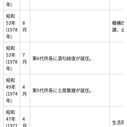
年)
昭和
53年
8
機構改
(1978
月
課、企
年)
昭和
53年
7
第6代所長に酒匂純俊が就任。
(1978
月
年)
昭和
49年
4
第5代所長に土居繁雄が就任。
(1974
月
年)
昭和
47年
4
生活環
(1972
月