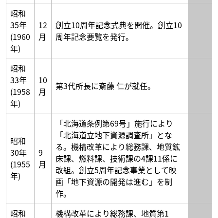
昭和
35年
12
創立10周年記念式典を開催。創立10
(1960
月
周年記念要覧を発行。
年)
昭和
33年
10
第3代所長に斎藤 仁が就任。
(1958
月
年)
「北海道条例第69号」施行により
「北海道立地下資源調査所」とな
昭和
る。機構改革により総務課、地質鉱
30年
9
床課、燃料課、技術課の4課11係に
(1955
月
改組。創立5周年記念事業として映
年)
画「地下資源の開発は進む」を制
作。
昭和
機構改革により総務課、地質第1