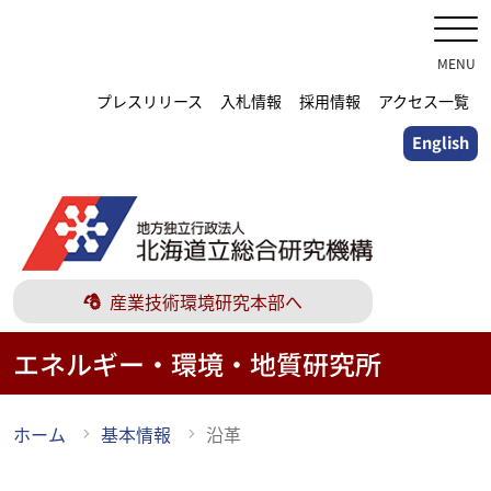
メ
イ
ン
MENU
コ
プレスリリース
入札情報
採用情報
アクセス一覧
ン
English
テ
ン
ツ
に
ス
キ
産業技術環境研究本部へ
ッ
プ
エネルギー・環境・地質研究所
ホーム
基本情報
沿革