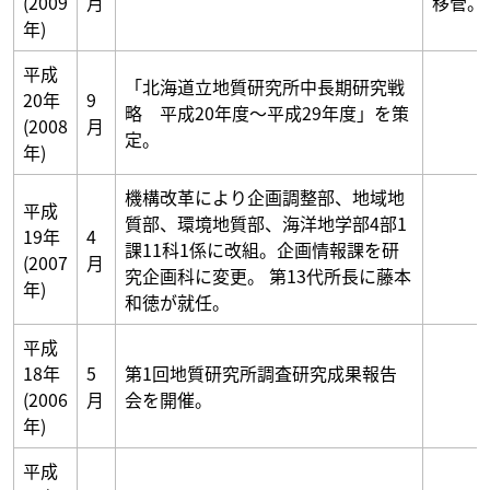
(2009
月
移管。
年)
平成
「北海道立地質研究所中長期研究戦
20年
9
略 平成20年度～平成29年度」を策
(2008
月
定。
年)
機構改革により企画調整部、地域地
平成
質部、環境地質部、海洋地学部4部1
19年
4
課11科1係に改組。企画情報課を研
(2007
月
究企画科に変更。 第13代所長に藤本
年)
和徳が就任。
平成
18年
5
第1回地質研究所調査研究成果報告
(2006
月
会を開催。
年)
平成