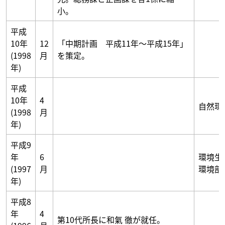
小。
平成
10年
12
「中期計画 平成11年～平成15年」
(1998
月
を策定。
年)
平成
10年
4
自然環
(1998
月
年)
平成9
年
6
環境生
(1997
月
環境部
年)
平成8
年
4
第10代所長に和氣 徹が就任。