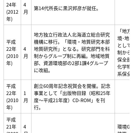
24年
4
第14代所長に黒沢邦彦が就任。
(2012
月
年)
「地方
地方独立行政法人北海道立総合研究
境･地
平成
機構に移行。「環境・地質研究本部
として
22年
4
地質研究所」となる。研究部門を科
制から
(2010
月
制からグループ制に再編。地域地質
保全部
年)
部、資源環境部の2部1課4グループ
化学物
に改組。
系保全
平成
創立60周年記念祝賀会を開催。記念
22年
1
事業として「出版物目録（昭和25年
(2010
月
度～平成21年度）CD-ROM」を刊
年)
行。
平成
21年
4
環境G