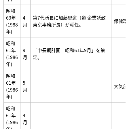
昭和
63年
4
第7代所長に加藤忠道（道 企業誘致
保健環
(1988
月
東京事務所長）が就任。
年)
昭和
61年
9
「中長期計画 昭和61年9月」を策
(1986
月
定。
年)
昭和
61年
5
大気部
(1986
月
年)
昭和
61年
4
(1986
月