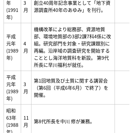
年
3
創立40周年記念事業として「地下資
(1991
月
源調査所40年のあゆみ」を刊行。
年)
機構改革により総務部、資源地質
平成
部、環境地質部の3部2課7科4係に改
元年
4
組。研究部門を対象・研究課題別に
(1989
月
再編。沿岸域の調査研究を開始する
年)
こととし海洋地質科を新設。 第9代
所長に早川福利が就任。
平成
第1回地質及び土質に関する講習会
元年
3
（第6回（平成6年6月）で終了）を
(1989
月
開催。
年)
昭和
63年
11
第8代所長を中川 修が兼務。
(1988
月
年)