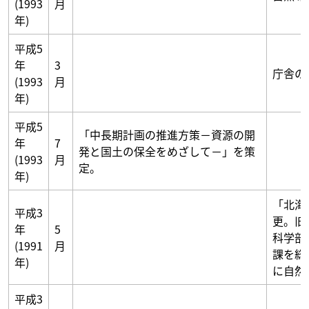
(1993
月
年)
平成5
年
3
庁舎の
(1993
月
年)
平成5
「中長期計画の推進方策－資源の開
年
7
発と国土の保全をめざして－」を策
(1993
月
定。
年)
「北海
平成3
更。旧
年
5
科学部
(1991
月
課を総
年)
に自然
平成3