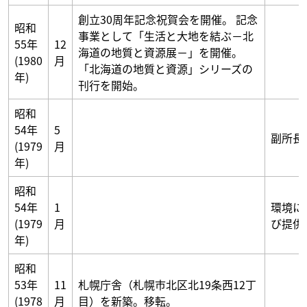
創立30周年記念祝賀会を開催。 記念
昭和
事業として「生活と大地を結ぶ－北
55年
12
海道の地質と資源展－」を開催。
(1980
月
「北海道の地質と資源」シリーズの
年)
刊行を開始。
昭和
54年
5
副所長
(1979
月
年)
昭和
54年
1
環境に
(1979
月
び提供
年)
昭和
53年
11
札幌庁舎（札幌市北区北19条西12丁
(1978
月
目）を新築。移転。