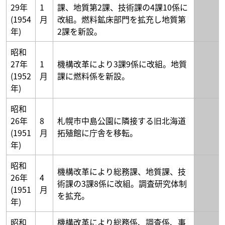
29年
1
課、地質第2課、技術課の4課10係に
(1954
月
改組。燃料鉱床部門を拡充し地質第
年)
2課を新設。
昭和
27年
1
機構改革により3課9係に改組。地質
(1952
月
課に燃料係を新設。
年)
昭和
26年
8
札幌市中島公園に隣接する旧北海道
(1951
月
拓殖館に庁舎を移転。
年)
昭和
機構改革により総務課、地質課、技
26年
4
術課の3課8係に改組。調査研究体制
(1951
月
を拡充。
年)
昭和
機構改革により総務係、調査係、事