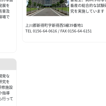
発展を
畜産の総合的な試験
術普及
究を実施しています
験場で
上川郡新得町字新得西5線39番地1
TEL 0156-64-0616 / FAX 0156-64-6151
開発な
研究を
研修施設
や指導
も行って