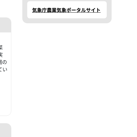
気象庁農業気象ポータルサイト
菜
実
圏の
てい