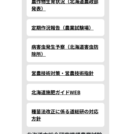
農作物生育状況（北海道農政部
発表）
定期作況報告（農業試験場）
病害虫発生予察（北海道害虫防
除所）
営農技術対策・営農技術指針
北海道施肥ガイドWEB
種苗法改正に係る道総研の対応
方針