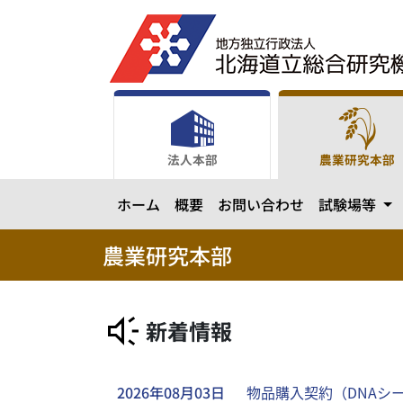
メ
イ
ン
コ
ン
テ
ン
法人本部
農業研究本部
ツ
に
カ
ホーム
概要
お問い合わせ
試験場等
ス
キ
ッ
農業研究本部
プ
新着情報
2026年08月03日
物品購入契約（DNAシ