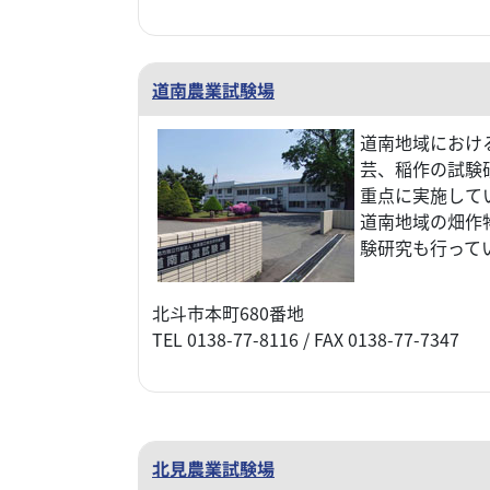
道南農業試験場
道南地域におけ
芸、稲作の試験
重点に実施して
道南地域の畑作
験研究も行って
北斗市本町680番地
TEL 0138-77-8116 / FAX 0138-77-7347
北見農業試験場