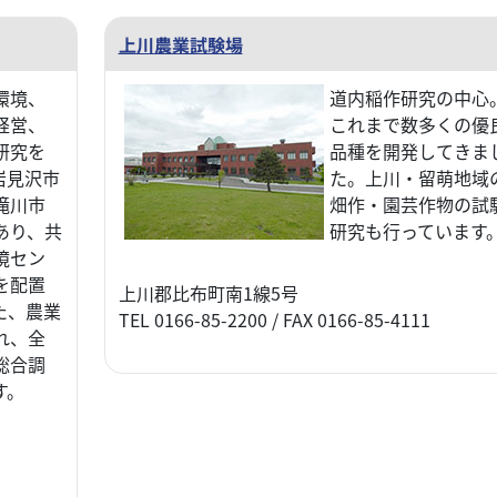
上川農業試験場
環境、
道内稲作研究の中心
経営、
これまで数多くの優
研究を
品種を開発してきま
岩見沢市
た。上川・留萌地域
滝川市
畑作・園芸作物の試
あり、共
研究も行っています
境セン
を配置
上川郡比布町南1線5号
た、農業
TEL 0166-85-2200 / FAX 0166-85-4111
れ、全
総合調
す。