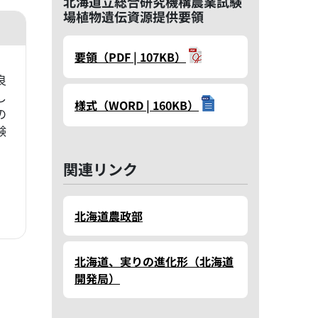
北海道立総合研究機構農業試験
場植物遺伝資源提供要領
要領（PDF | 107KB）
。
良
し
様式（WORD | 160KB）
の
験
。
関連リンク
北海道農政部
北海道、実りの進化形（北海道
開発局）