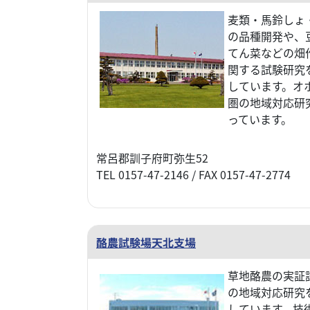
麦類・馬鈴しょ
の品種開発や、
てん菜などの畑
関する試験研究
しています。オ
圏の地域対応研
っています。
常呂郡訓子府町弥生52
TEL 0157-47-2146 / FAX 0157-47-2774
酪農試験場天北支場
草地酪農の実証
の地域対応研究
しています。技