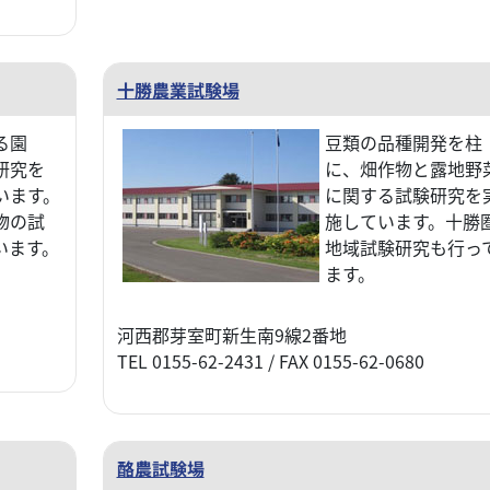
十勝農業試験場
る園
豆類の品種開発を柱
研究を
に、畑作物と露地野
います。
に関する試験研究を
物の試
施しています。十勝
います。
地域試験研究も行っ
ます。
河西郡芽室町新生南9線2番地
TEL 0155-62-2431 / FAX 0155-62-0680
酪農試験場