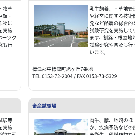
・牧草
乳牛飼養、・草地管
豆類・
や経営に関する技術
作物に
発など酪農の総合的
を実施
試験研究を実施して
ホーツク
ます。釧路・根室地
究も行
試験研究や普及も行
います。
標津郡中標津町旭ヶ丘7番地
TEL 0153-72-2004 / FAX 0153-73-5329
畜産試験場
試験等
肉牛、豚、地鶏のほ
を実施
か、疾病予防などの
術的な面
畜衛生、飼料作物な