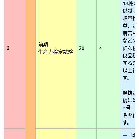
48株×
供試し
収量性
質、さ
病害虫
などの
前期
6
20
4
細な検
生産力検定試験
良品種
するま
以上行
す。
選抜さ
統には
○号」
名を付
す。
－「北