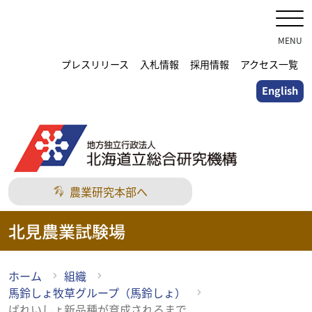
メ
イ
ン
MENU
コ
プレスリリース
入札情報
採用情報
アクセス一覧
ン
English
テ
ン
ツ
に
ス
キ
農業研究本部へ
ッ
プ
北見農業試験場
ホーム
組織
馬鈴しょ牧草グループ（馬鈴しょ）
ばれいしょ新品種が育成されるまで