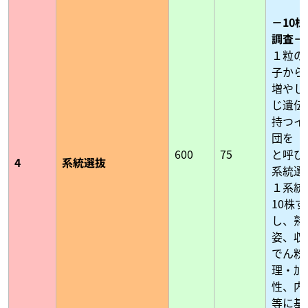
－10
調査－
１粒の
子から
増やし
じ遺伝
持つイ
団を「
600
75
と呼び
4
系統選抜
系統選
１系統
10株
し、熟
姿、収
でん粉
理・加
性、内
等に基