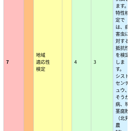
ます。
特性検
定で
は、病
害虫に
対する
抵抗性
地域
を検定
7
適応性
4
3
しま
検定
す。
シスト
センチ
ュウ、
そうか
病、塊
茎腐敗
（北見
農