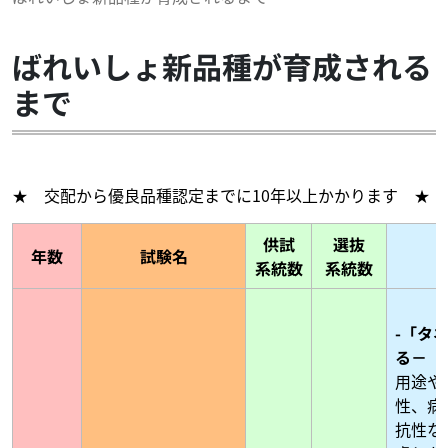
ばれいしょ新品種が育成される
まで
★ 交配から優良品種認定までに10年以上かかります ★
供試
選抜
年数
試験名
系統数
系統数
-「タ
る－
用途や
性、病
抗性な