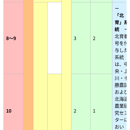
－
「北
育」系
統 －
北育番
8～9
3
2
号を付
与した
系統
は、中
央・上
川・十
勝農試
および
北海道
農業研
10
2
1
究セン
ターに
おい