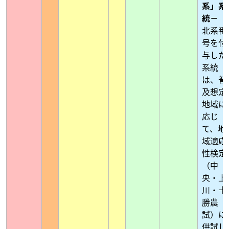
系」系
統－
北系番
号を付
与した
系統
は、普
及想定
地域に
応じ
て、地
域適応
性検定
（中
央・上
川・十
勝農
試）に
供試し