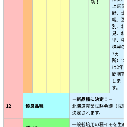
功！
上富良
野、士
幌、更
別、北
見、斜
里、中
標津の
7ヵ
所）で
は2年
間調査
しま
す。
－新品種に決定！－
12
優良品種
北海道農業試験会議（成績
決定されます。
一般栽培用の種イモを生産