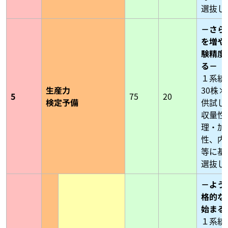
選抜し
－さら
を増や
験精度
る－
１系統
生産力
30株×
5
75
20
検定予備
供試し
収量性
理・加
性、内
等に基
選抜し
－よう
格的な
始まる
１系統