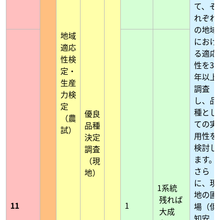
て、そ
れぞれ
の地域
地域
におけ
適応
る適応
性検
性を3
定・
年以上
生産
調査
力検
し、品
定
種とし
優良
（農
ての実
品種
試）
用性を
決定
検討し
調査
ます。
（現
さら
地）
に、現
1系統
地の圃
残れば
11
1
場（倶
大成
知安、