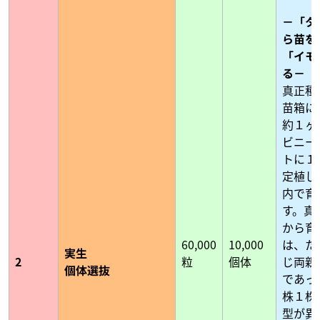
－「タ
ら苗を
「イモ
る－
真正種
苗箱に
約１ヶ
ビニー
トに１
定植し
内で育
す。真
から育
60,000
10,000
は、た
実生
2
粒
個体
じ両親
個体選抜
であっ
株１株
型が異