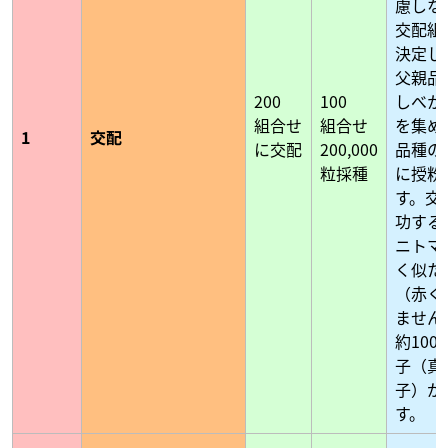
慮しな
交配組
決定し
父親品
200
100
しべか
組合せ
組合せ
を集め
1
交配
に交配
200,000
品種の
粒採種
に授粉
す。交
功する
ニトマ
く似た
（赤く
ません
約100
子（真
子）が
す。