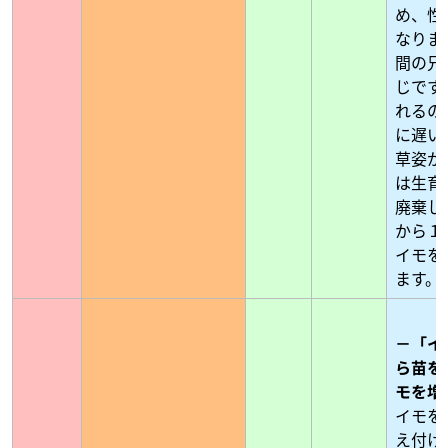
め、性
なりま
間の兄
じです
れるの
に遅い
草姿が
は生育
廃棄し
から１
イモを
ます。
－「イ
ら苗を
モを増
イモを
え付け