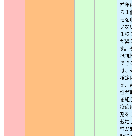
前年に
ら１個
モを収
いない
１株１
が異な
す。そ
抵抗性
できる
は、そ
検定圃
え、疫
性が期
る組合
疫病用
剤をま
栽培し
性が弱
断され