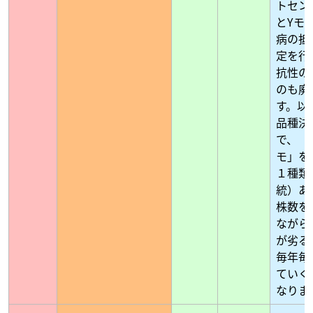
トセン
とYモ
病の抵
定を行
抗性の
のも廃
す。以
品種決
で、「
モ」を
１種類
統）あ
株数を
ながら
が劣る
毎年毎
ていく
なりま