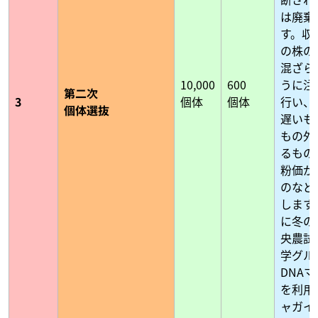
は廃棄
す。収
の株の
混ざら
10,000
600
うに注
第二次
3
個体
個体
行い、
個体選抜
遅いも
もの外
るもの
粉価が
のなど
します
に冬の
央農試
学グル
DNA
を利用
ャガイ