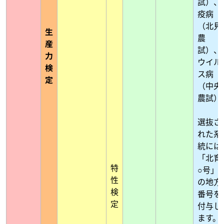
試）、
疫病
（北見
生
農
産
試）、
力
ウイル
検
ス病
定
（中央
農試）
選抜さ
れた系
統には
「北育
特
○号」
性
の地方
検
番号を
定
付与し
ます。