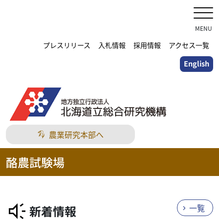
メ
イ
ン
MENU
コ
プレスリリース
入札情報
採用情報
アクセス一覧
ン
English
テ
ン
ツ
に
ス
キ
農業研究本部へ
ッ
プ
酪農試験場
一覧
新着情報