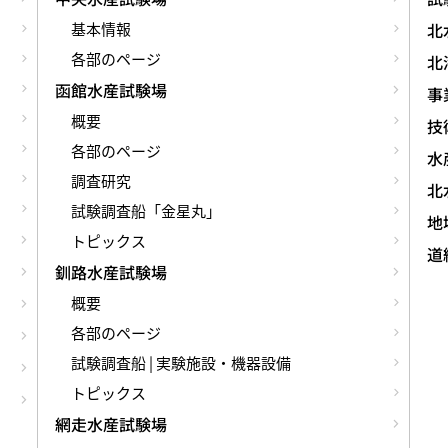
基本情報
北
各部のページ
北
函館水産試験場
事
概要
技術
各部のページ
水
調査研究
北
試験調査船「金星丸」
地
トピックス
道
釧路水産試験場
概要
各部のページ
試験調査船 | 実験施設・機器設備
トピックス
網走水産試験場