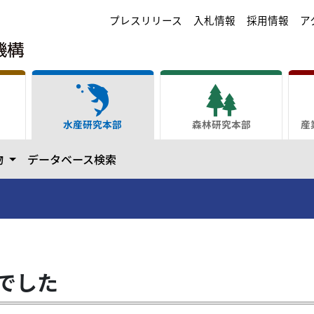
プレスリリース
入札情報
採用情報
ア
水産研究本部
森林研究本部
産
ます
カテゴリーを開きます
物
データベース検索
でした