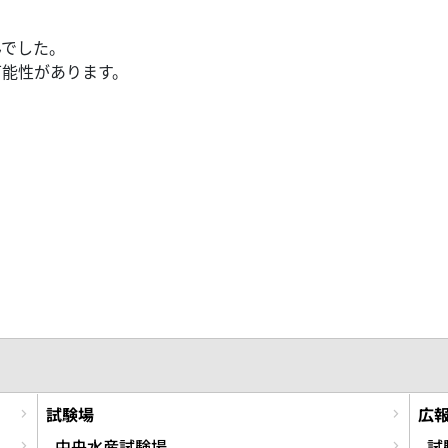
んでした。
可能性があります。
試験場
広
中央水産試験場
試