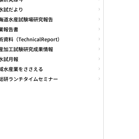
水試だより
海道水産試験場研究報告
業報告書
資料（TechnicalReport）
産加工試験研究成果情報
水試月報
域水産業をささえる
総研ランチタイムセミナー