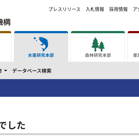
プレスリリース
入札情報
採用情報
ア
水産研究本部
森林研究本部
産
ます
カテゴリーを開きます
物
データベース検索
でした