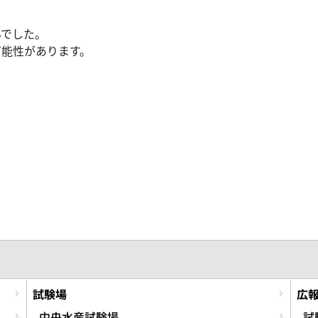
んでした。
可能性があります。
試験場
広
中央水産試験場
試