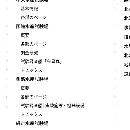
基本情報
北
各部のページ
北
函館水産試験場
事
概要
技術
各部のページ
水
調査研究
北
試験調査船「金星丸」
地
トピックス
道
釧路水産試験場
概要
各部のページ
試験調査船 | 実験施設・機器設備
トピックス
網走水産試験場