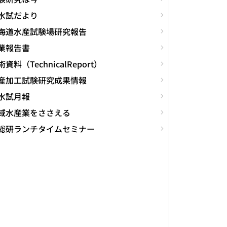
水試だより
海道水産試験場研究報告
業報告書
資料（TechnicalReport）
産加工試験研究成果情報
水試月報
域水産業をささえる
総研ランチタイムセミナー