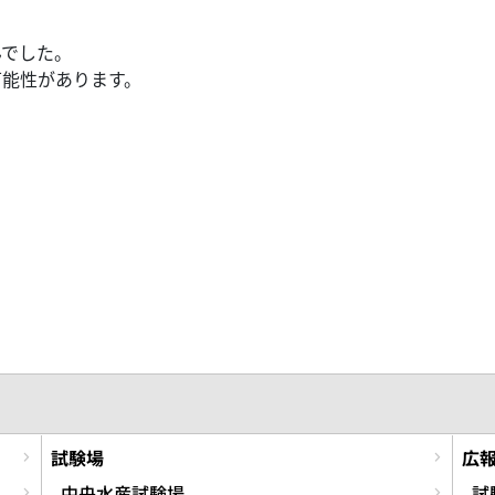
んでした。
可能性があります。
試験場
広
中央水産試験場
試