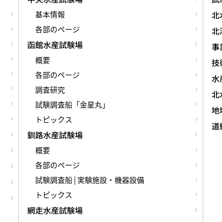
基本情報
北
各部のページ
北
函館水産試験場
事
概要
技術
各部のページ
水
調査研究
北
試験調査船「金星丸」
地
トピックス
道
釧路水産試験場
概要
各部のページ
試験調査船 | 実験施設・機器設備
トピックス
網走水産試験場