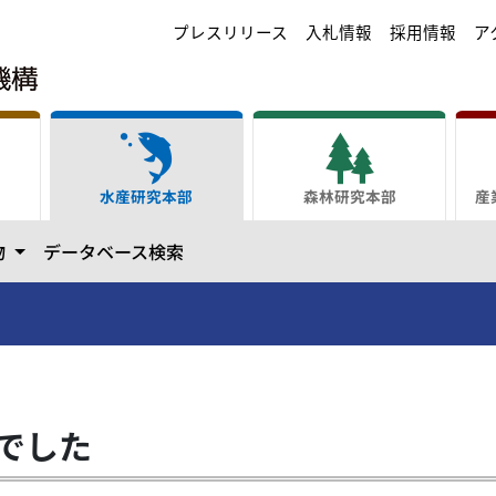
プレスリリース
入札情報
採用情報
ア
水産研究本部
森林研究本部
産
ます
カテゴリーを開きます
物
データベース検索
でした