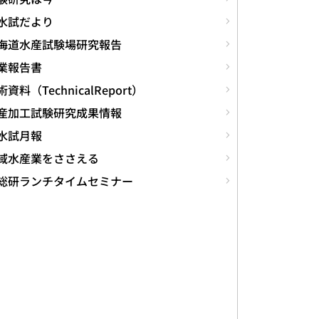
水試だより
海道水産試験場研究報告
業報告書
資料（TechnicalReport）
産加工試験研究成果情報
水試月報
域水産業をささえる
総研ランチタイムセミナー