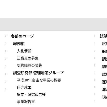
各部のページ
試
総務部
試
入札情報
船
正職員の募集
調
契約職員の募集
調
調査研究部 管理増殖グループ
試
平成30年度 主な事業の概要
運
研究成果
海
論文・研究報告等
現
事業報告書