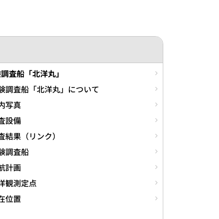
験調査船「北洋丸」
験調査船「北洋丸」について
内写真
査設備
査結果（リンク）
験調査船
航計画
洋観測定点
在位置