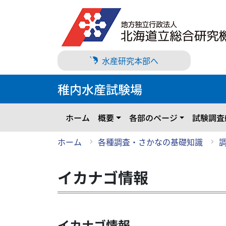
メ
イ
ン
コ
ン
水産研究本部へ
テ
ン
稚内水産試験場
ツ
に
ス
ホーム
概要
各部のページ
試験調査
キ
ッ
ホーム
各種調査・さかなの基礎知識
プ
イカナゴ情報
イカナゴ情報