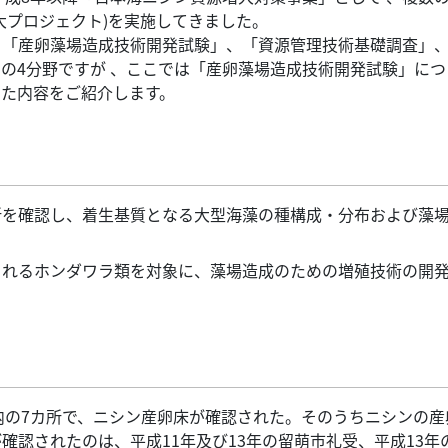
大プロジェクト)を実施してきました。
、「産卵藻場造成技術開発試験」、「資源管理技術基礎調査」
の4分野ですが 、ここでは「産卵藻場造成技術開発試験」につ
きた内容をご紹介します。
所を確認し、着生基質となる大型海藻の種構成・分布および藻
されるホンダワラ類を対象に、藻場造成のための増殖技術の開
管内の7カ所で、ニシン産卵床が確認された。そのうちニシンの産
確認されたのは、平成11年及び13年の留萌市礼受、平成13年