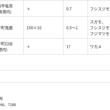
萌市塩見
＋
0.7
フシスジモ
萌港内)
スガモ、
平町鬼鹿
150×10
0.5～1
フシスジモ
フジマツモ
平町臼谷
＋
1?
ワカメ
港内)
号
6、7188