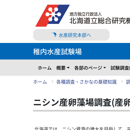
メ
イ
ン
コ
ン
水産研究本部へ
テ
ン
稚内水産試験場
ツ
に
ス
ホーム
概要
各部のページ
試験調査
キ
ッ
ホーム
各種調査・さかなの基礎知識
プ
ニシン産卵藻場調査(産
北海道では、ニシン資源の増大を目指して、平