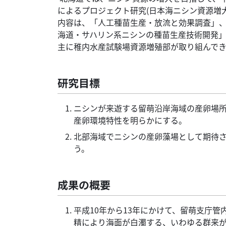
によるプロジェクト研究(日本海ニシン資源増
内容は、「人工種苗生産・放流と効果調査」
海道・サハリン系ニシンの種苗生産技術開発」
主に稚内水産試験場資源増殖部が取り組んで
研究目標
ニシンが来遊する留萌沿岸海域の産卵場
産卵環境特性を明らかにする。
北部海域でニシンの産卵藻場として期待
う。
成果の概要
平成10年から13年にかけて、留萌支庁
精により海面が白濁する、いわゆる群来が