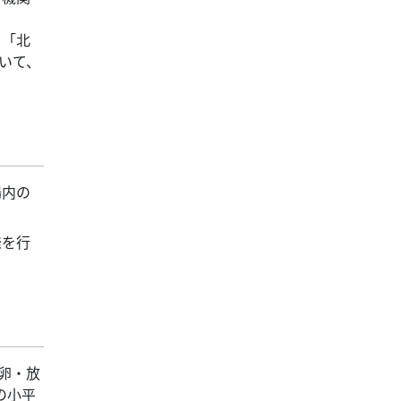
、「北
いて、
場内の
発を行
卵・放
の小平