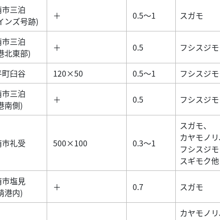
萌市三泊
＋
0.5～1
スガモ
インズ号跡)
萌市三泊
＋
0.5
フシスジモ
港北東部)
平町臼谷
120×50
0.5～1
フシスジモ
萌市三泊
＋
0.5
フシスジモ
港南側)
スガモ、
カヤモノリ
萌市礼受
500×100
0.3～1
フシスジモ
スギモク他
萌市塩見
＋
0.7
スガモ
萌港内)
カヤモノリ