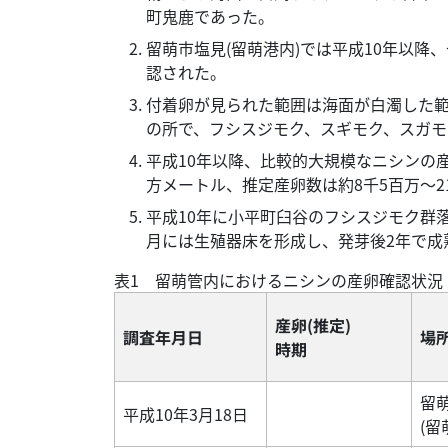
町鬼鹿であった。
留萌市塩見(留萌港内)では平成10年以降
認された。
付着卵が見られた範囲は海面が白濁した範
の所で、フシスジモク、スギモク、スガ
平成10年以降、比較的大規模なニシンの産
方メートル、推定産卵数は約8千5百万～2
平成10年に小平町臼谷のフシスジモク群
月には生殖器床を形成し、発芽後2年で成
表1 留萌管内におけるニシンの産卵確認状況
産卵(推定)
調査年月日
場
時期
留
平成10年3月18日
(留