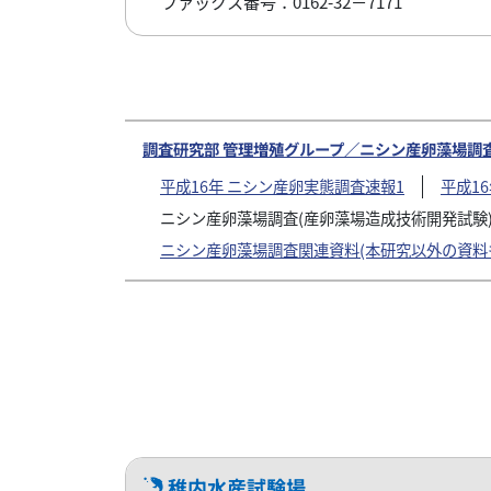
ファックス番号：0162-32－7171
調査研究部 管理増殖グループ／ニシン産卵藻場調
平成16年 ニシン産卵実態調査速報1
平成1
ニシン産卵藻場調査(産卵藻場造成技術開発試験
ニシン産卵藻場調査関連資料(本研究以外の資料
稚内水産試験場