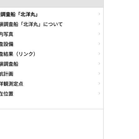
験調査船「北洋丸」
験調査船「北洋丸」について
内写真
査設備
査結果（リンク）
験調査船
航計画
洋観測定点
在位置