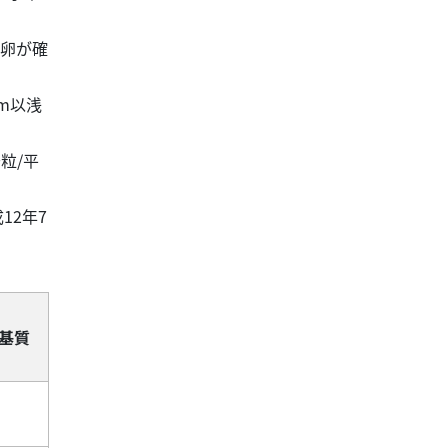
産卵が確
m以浅
粒/平
12年7
基質