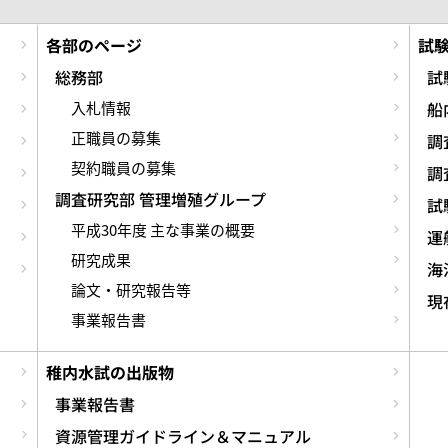
各部のページ
試
総務部
試
入札情報
船
正職員の募集
調
契約職員の募集
調
調査研究部 管理増殖グループ
試
平成30年度 主な事業の概要
運
研究成果
海
論文・研究報告等
現
事業報告書
稚内水試の出版物
事業報告書
資源管理ガイドライン＆マニュアル