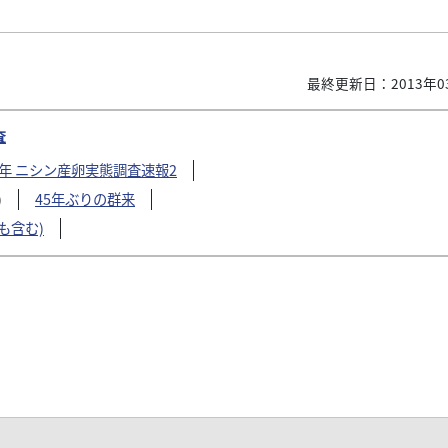
最終更新日：2013年0
査
6年 ニシン産卵実態調査速報2
)
45年ぶりの群来
も含む)