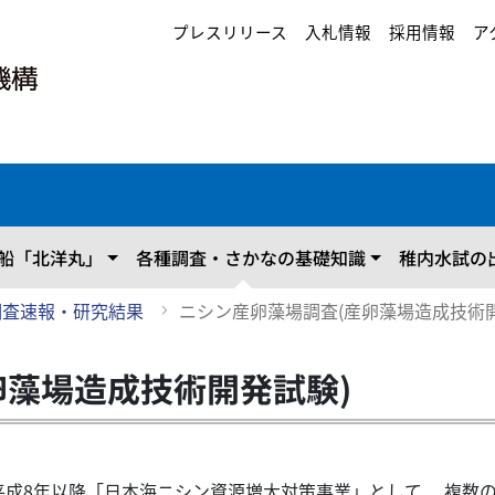
プレスリリース
入札情報
採用情報
ア
船「北洋丸」
各種調査・さかなの基礎知識
稚内水試の
調査速報・研究結果
ニシン産卵藻場調査(産卵藻場造成技術開
卵藻場造成技術開発試験)
成8年以降「日本海ニシン資源増大対策事業」として 、複数