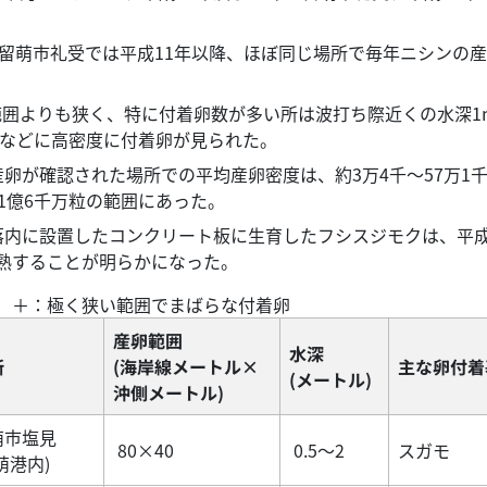
、留萌市礼受では平成11年以降、ほぼ同じ場所で毎年ニシンの
囲よりも狭く、特に付着卵数が多い所は波打ち際近くの水深1
モなどに高密度に付着卵が見られた。
卵が確認された場所での平均産卵密度は、約3万4千～57万1千
1億6千万粒の範囲にあった。
落内に設置したコンクリート板に生育したフシスジモクは、平成
熟することが明らかになった。
 ＋：極く狭い範囲でまばらな付着卵
産卵範囲
水深
所
(海岸線メートル×
主な卵付着
(メートル)
沖側メートル)
萌市塩見
80×40
0.5～2
スガモ
萌港内)