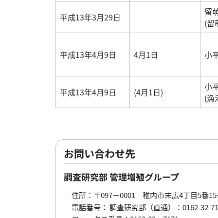
留
平成13年3月29日
(留
平成13年4月9日
4月1日
小
小
平成13年4月9日
(4月1日)
(漁
お問い合わせ先
調査研究部 管理増殖グループ
住所：〒097－0001 稚内市末広4丁目5番15
電話番号： 調査研究部（直通）：0162-32-716