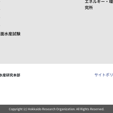
場
エネルギー・環
究所
場
場
場
水面水産試験
サイトポ
水産研究本部
Copyright (c) Hokkaido Research Organization. All Rights Reserved.