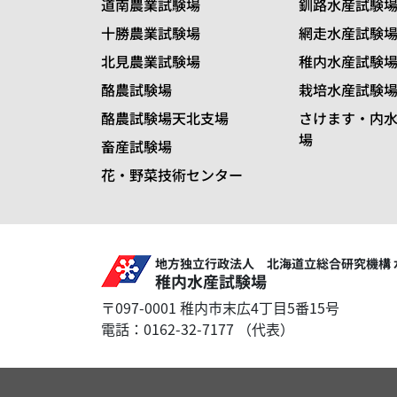
道南農業試験場
釧路水産試験
十勝農業試験場
網走水産試験
北見農業試験場
稚内水産試験
酪農試験場
栽培水産試験
酪農試験場天北支場
さけます・内
場
畜産試験場
花・野菜技術センター
地方独立行政法人 北海道立総合研究機構 
稚内水産試験場
〒097-0001 稚内市末広4丁目5番15号
電話：0162-32-7177 （代表）