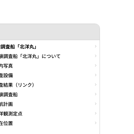
験調査船「北洋丸」
験調査船「北洋丸」について
内写真
査設備
査結果（リンク）
験調査船
航計画
洋観測定点
在位置