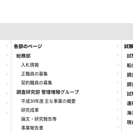
各部のページ
試
総務部
試
入札情報
船
正職員の募集
調
契約職員の募集
調
調査研究部 管理増殖グループ
試
平成30年度 主な事業の概要
運
研究成果
海
論文・研究報告等
現
事業報告書