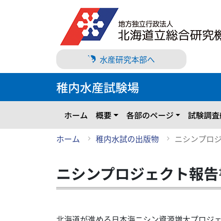
メ
イ
ン
コ
ン
水産研究本部へ
テ
ン
稚内水産試験場
ツ
に
ス
ホーム
概要
各部のページ
試験調査
キ
ッ
ホーム
稚内水試の出版物
ニシンプロ
プ
ニシンプロジェクト報告
北海道が進める日本海ニシン資源増大プロジ