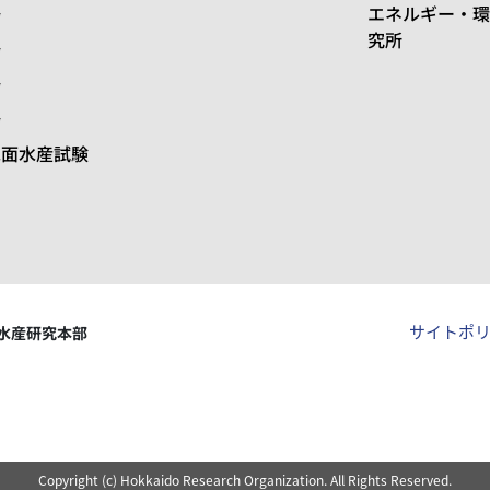
場
エネルギー・環
究所
場
場
場
水面水産試験
サイトポ
水産研究本部
Copyright (c) Hokkaido Research Organization. All Rights Reserved.