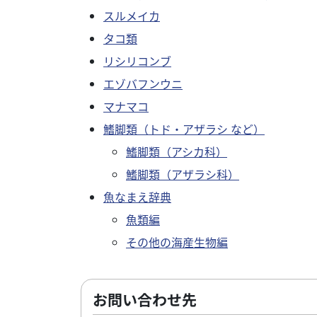
スルメイカ
タコ類
リシリコンブ
エゾバフンウニ
マナマコ
鰭脚類（トド・アザラシ など）
鰭脚類（アシカ科）
鰭脚類（アザラシ科）
魚なまえ辞典
魚類編
その他の海産生物編
お問い合わせ先