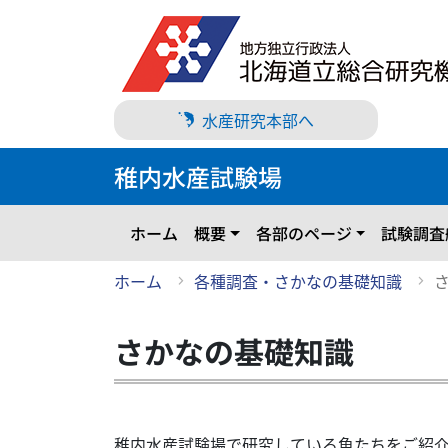
メ
イ
ン
コ
ン
水産研究本部へ
テ
ン
稚内水産試験場
ツ
に
ス
ホーム
概要
各部のページ
試験調査
キ
ッ
ホーム
各種調査・さかなの基礎知識
プ
さかなの基礎知識
稚内水産試験場で研究している魚たちをご紹