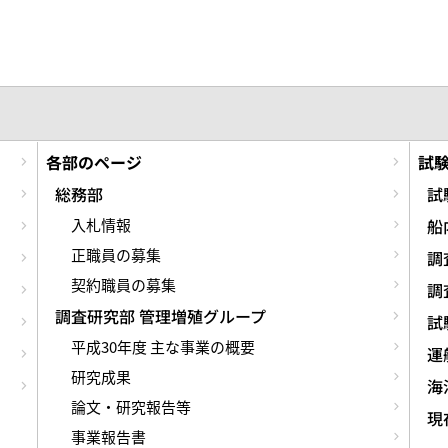
各部のページ
試
総務部
試
入札情報
船
正職員の募集
調
契約職員の募集
調
調査研究部 管理増殖グループ
試
平成30年度 主な事業の概要
運
研究成果
海
論文・研究報告等
現
事業報告書