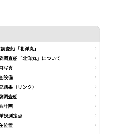
験調査船「北洋丸」
験調査船「北洋丸」について
内写真
査設備
査結果（リンク）
験調査船
航計画
洋観測定点
在位置