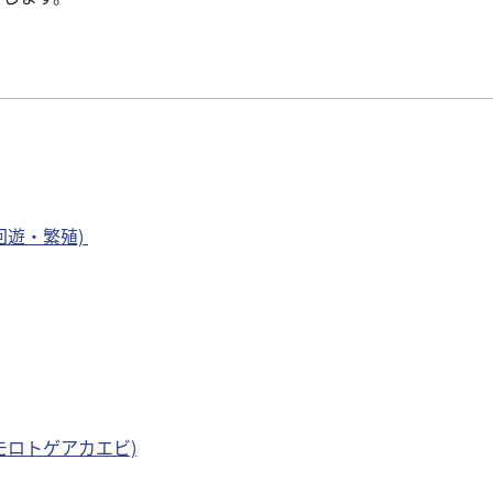
回遊・繁殖)
モロトゲアカエビ)