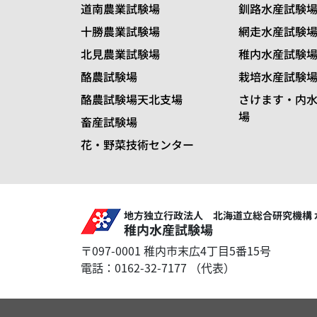
道南農業試験場
釧路水産試験
十勝農業試験場
網走水産試験
北見農業試験場
稚内水産試験
酪農試験場
栽培水産試験
酪農試験場天北支場
さけます・内
場
畜産試験場
花・野菜技術センター
地方独立行政法人 北海道立総合研究機構 
稚内水産試験場
〒097-0001 稚内市末広4丁目5番15号
電話：0162-32-7177 （代表）