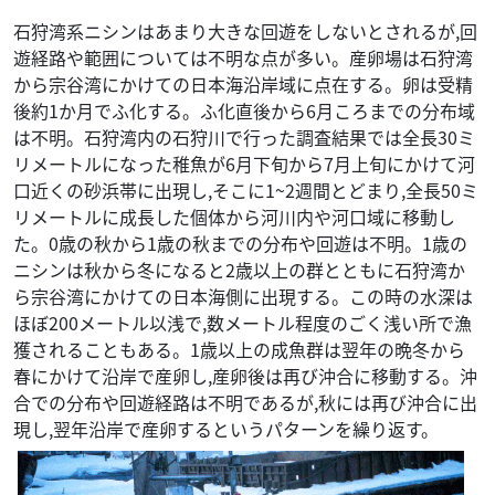
石狩湾系ニシンはあまり大きな回遊をしないとされるが,回
遊経路や範囲については不明な点が多い。産卵場は石狩湾
から宗谷湾にかけての日本海沿岸域に点在する。卵は受精
後約1か月でふ化する。ふ化直後から6月ころまでの分布域
は不明。石狩湾内の石狩川で行った調査結果では全長30ミ
リメートルになった稚魚が6月下旬から7月上旬にかけて河
口近くの砂浜帯に出現し,そこに1~2週間とどまり,全長50ミ
リメートルに成長した個体から河川内や河口域に移動し
た。0歳の秋から1歳の秋までの分布や回遊は不明。1歳の
ニシンは秋から冬になると2歳以上の群とともに石狩湾か
ら宗谷湾にかけての日本海側に出現する。この時の水深は
ほぼ200メートル以浅で,数メートル程度のごく浅い所で漁
獲されることもある。1歳以上の成魚群は翌年の晩冬から
春にかけて沿岸で産卵し,産卵後は再び沖合に移動する。沖
合での分布や回遊経路は不明であるが,秋には再び沖合に出
現し,翌年沿岸で産卵するというパターンを繰り返す。