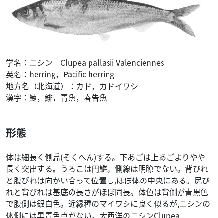
学名：ニシン Clupea pallasii Valenciennes
英名：herring，Pacific herring
地方名（北海道）：カド，カドイワシ
漢字：鰊，鯡，青魚，春告魚
形態
体は細長く側扁(そくへん)する。下あごは上あごよりやや
長く突出する。うろこは円鱗。側線は明瞭でない。背びれ
と腹びれは向かい合って位置し,ほぼ体の中央にある。尻び
れと背びれは基底の長さがほぼ同長。体色は背側が青黒色
で腹側は銀白色。近縁種のマイワシに良く似るが,ニシンの
体側には黒青色点がない。大西洋のニシンClupea