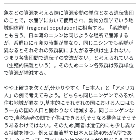
魚などの資源を考える際に資源変動の単位となる遺伝集団
のことで，水産学において使用され、動物分類学でいう地
域個体群（regional population)に相当する。「系統群」
とも言う。日本海のニシンは同じような場所で産卵する
が，系群毎に産卵の時期が異なり，同じニシンでも系群が
異なるとそれぞれの系群間にまたがる子供は生まれない，
つまり各集団間で遺伝子の交流がない，と考えられている
（生殖的隔離という）。そのためニシン各系群は系群単位
で資源が増減する。
やや正確さを欠くが,分かりやすく「日本人」と「アメリカ
人」の例で考えてみよう。どちらも同じニンゲンであるが,
住む地域が異なり,基本的にそれぞれの国における人口はも
う一方の国の人口と関わりなく増減する。同じニンゲンな
ので,当然両者の間で子供はできるが,そうなる機会はそうそ
うあるわけではない。そのため,両者は遺伝的にも少し異な
る特徴を持つ。例えば血液型で日本人は約40%がA型であ
るし,ネイティブ・アメリカンは80%以上がO型だそうであ