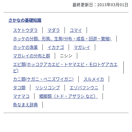
最終更新日：2013年03月01日
さかなの基礎知識
スケトウダラ
マダラ
コマイ
ホッケの分類、形態、生態(分布・成長・回遊・繁殖)
ホッケの漁業
イカナゴ
マガレイ
マガレイの分布と群
ニシン
エビ類(ホッコクアカエビ・トヤマエビ・モロトゲアカエ
ビ)
カニ類(ケガニ・ベニズワイガニ)
スルメイカ
タコ類
リシリコンブ
エゾバフンウニ
マナマコ
鰭脚類（トド・アザラシ など）
魚なまえ辞典