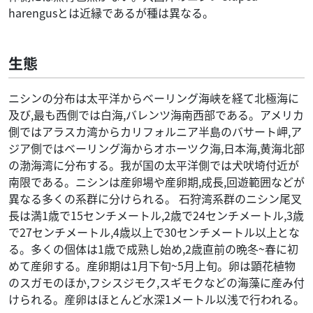
harengusとは近縁であるが種は異なる。
生態
ニシンの分布は太平洋からベーリング海峡を経て北極海に
及び,最も西側では白海,バレンツ海南西部である。アメリカ
側ではアラスカ湾からカリフォルニア半島のバサート岬,ア
ジア側ではベーリング海からオホーツク海,日本海,黄海北部
の渤海湾に分布する。我が国の太平洋側では犬吠埼付近が
南限である。ニシンは産卵場や産卵期,成長,回遊範囲などが
異なる多くの系群に分けられる。 石狩湾系群のニシン尾叉
長は満1歳で15センチメートル,2歳で24センチメートル,3歳
で27センチメートル,4歳以上で30センチメートル以上とな
る。多くの個体は1歳で成熟し始め,2歳直前の晩冬~春に初
めて産卵する。産卵期は1月下旬~5月上旬。卵は顕花植物
のスガモのほか,フシスジモク,スギモクなどの海藻に産み付
けられる。産卵はほとんど水深1メートル以浅で行われる。