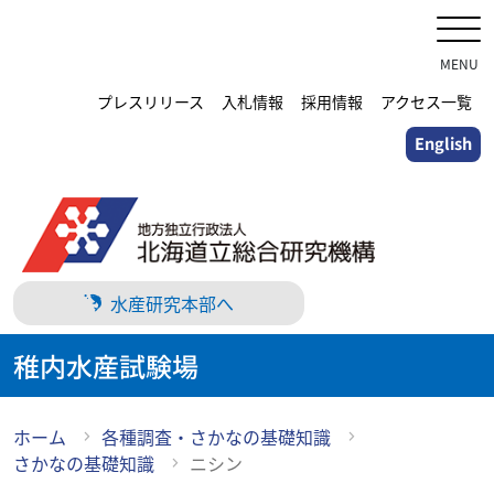
メ
イ
ン
MENU
コ
プレスリリース
入札情報
採用情報
アクセス一覧
ン
English
テ
ン
ツ
に
ス
キ
水産研究本部へ
ッ
プ
稚内水産試験場
ホーム
各種調査・さかなの基礎知識
さかなの基礎知識
ニシン