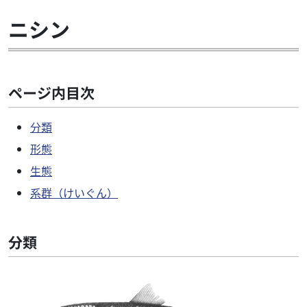
ニシン
ページ内目次
分類
形態
生態
系群（けいぐん）
分類