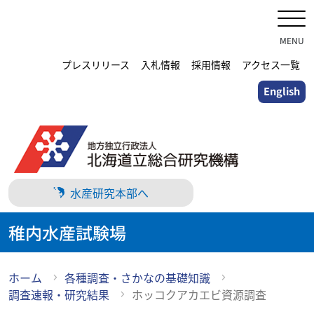
メ
イ
ン
MENU
コ
プレスリリース
入札情報
採用情報
アクセス一覧
ン
English
テ
ン
ツ
に
ス
キ
水産研究本部へ
ッ
プ
稚内水産試験場
ホーム
各種調査・さかなの基礎知識
調査速報・研究結果
ホッコクアカエビ資源調査