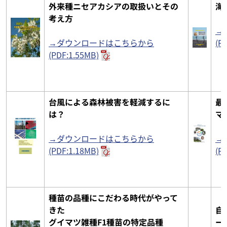
外来種ニセアカシアの取扱いとその
海
考え方
→
→ダウンロードはこちらから
(P
(PDF:1.55MB)
台風による森林被害を軽減するに
最
は？
マ
→ダウンロードはこちらから
→
(PDF:1.18MB)
(P
種苗の品種にこだわる時代がやって
きた
自
グイマツ雑種F1種苗の特定品種
ー