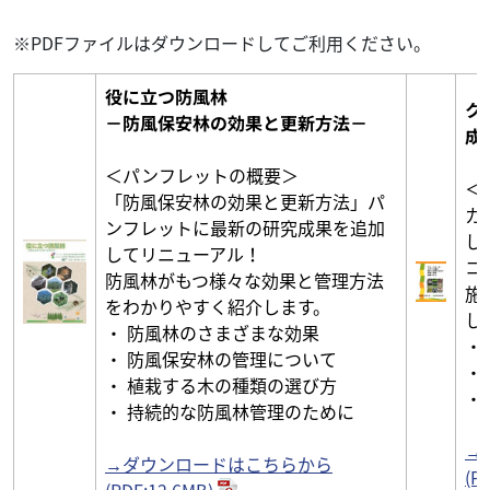
※PDFファイルはダウンロードしてご利用ください。
役に立つ防風林
ク
－防風保安林の効果と更新方法－
成
＜パンフレットの概要＞
＜
「防風保安林の効果と更新方法」パ
カ
ンフレットに最新の研究成果を追加
し
してリニューアル！
コ
防風林がもつ様々な効果と管理方法
施
をわかりやすく紹介します。
し
・ 防風林のさまざまな効果
・
・ 防風保安林の管理について
・
・ 植栽する木の種類の選び方
・
・ 持続的な防風林管理のために
→
→ダウンロードはこちらから
(P