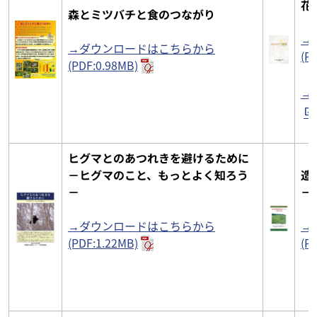
花
森とミツバチと食のつながり
→
→ダウンロードはこちらから
(P
(PDF:0.98MB)
→
ヒグマとのあつれきを避けるために
－ヒグマのこと、もっとよく知ろう
造
－
－
→ダウンロードはこちらから
→
(PDF:1.22MB)
(P