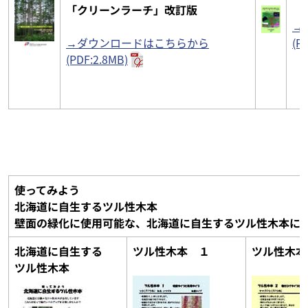
「クリーンラーチ」改訂版
→
→ダウンロードはこちらから
(P
(PDF:2.8MB)
使ってみよう
北海道に自生するツル性木本
壁面の緑化に使用可能な、北海道に自生するツル性木本に
北海道に自生する
ツル性木本 １
ツル性木本
ツル性木本