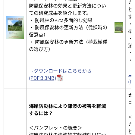
カ
防風保安林の効果と更新方法につい
と
ての研究成果を紹介します。
す
・ 防風林のもつ多面的な効果
・
・ 防風保安林の更新方法（伐採時の
概
留意点）
・
・ 防風保安林の更新方法（植栽樹種
法
の選び方）
・
・
→ダウンロードはこちらから
→
(PDF:3.3MB)
(P
カ
コ
海岸防災林により津波の被害を軽減
するには？
＜
カ
＜パンフレットの概要＞
と
海岸防災林の津波被害軽減効果につ