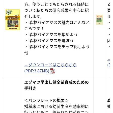
方、使うことでもたらされる価値に
る
ついて私たちの研究成果を中心に紹
要
介します。
ま
・ 森林バイオマスの魅力はこんなと
・
ころです！
・
・ 森林バイオマスを集めよう
・
・ 森林バイオマスを運ぼう
因
・ 森林バイオマスをチップ化しよう
・
他
→
→ダウンロードはこちらから
(P
(PDF:3.87MB)
エゾマツ早出し健全苗育成のための
手引き
＜パンフレットの概要＞
森
播種床における幼苗生産を効率的に
蜜
行うとともに、得られた幼苗をコン