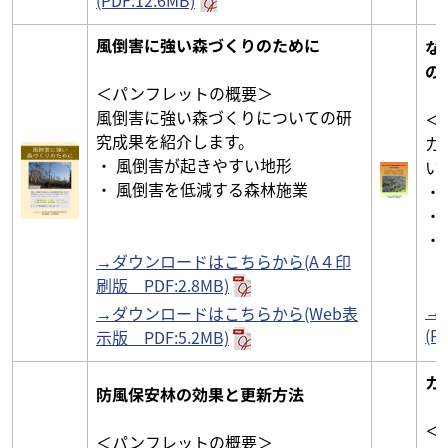
(PDF:12.6MB)
風倒害に強い森づくりのために
な
の
＜パンフレットの概要＞
風倒害に強い森づくりについての研
＜
究成果を紹介します。
カ
・ 風倒害が起きやすい地形
い
・ 風倒害を低減する森林施業
・
・
・
→ダウンロードはこちらから(A４印
刷版 PDF:2.8MB)
→
→ダウンロードはこちらから(Web表
(P
示版 PDF:5.2MB)
カ
防風保安林の効果と更新方法
＜
＜パンフレットの概要＞