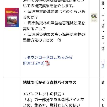
紹
いての研究成果を紹介します。
・
・ 津波被害軽減効果はどのくらいあ
ュ
るのか？
・
・ 海岸防災林の津波被害軽減効果を
説
高めるには？
・
・ 津波減災効果の高い海岸防災林の
ニ
整備方法のまとめ 他
・
説
→ダウンロードはこちらから
→
(PDF:1.2MB)
(P
地域で活かそう森林バイオマス
道
－
＜パンフレットの概要＞
「木」の一部分である森林バイオマ
＜
スの、集め方、燃料としての使い
ヒ