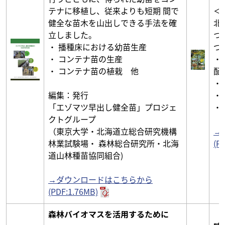
テナに移植し、従来よりも短期 間で
＜
健全な苗木を山出しできる手法を確
北
立しました。
つ
・ 播種床における幼苗生産
づ
・ コンテナ苗の生産
・
・ コンテナ苗の植栽 他
配
・
編集：発行
・
「エゾマツ早出し健全苗」プロジェ
・
クトグループ
（東京大学・北海道立総合研究機構
→
林業試験場・ 森林総合研究所・北海
(P
道山林種苗協同組合)
→ダウンロードはこちらから
(PDF:1.76MB)
森林バイオマスを活用するために