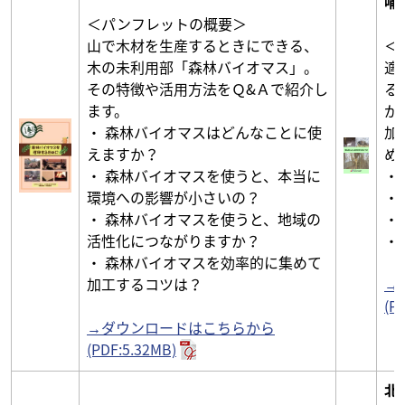
哺
＜パンフレットの概要＞
山で木材を生産するときにできる、
＜
木の未利用部「森林バイオマス」。
適
その特徴や活用方法をＱ&Ａで紹介し
る
ます。
が
・ 森林バイオマスはどんなことに使
加
えますか？
め
・ 森林バイオマスを使うと、本当に
・
環境への影響が小さいの？
・
・ 森林バイオマスを使うと、地域の
・
活性化につながりますか？
・
・ 森林バイオマスを効率的に集めて
加工するコツは？
→
(P
→ダウンロードはこちらから
(PDF:5.32MB)
北