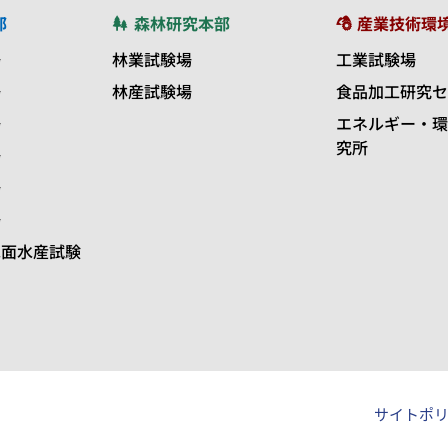
部
森林研究本部
産業技術環
場
林業試験場
工業試験場
場
林産試験場
食品加工研究セ
場
エネルギー・環
究所
場
場
場
水面水産試験
サイトポ