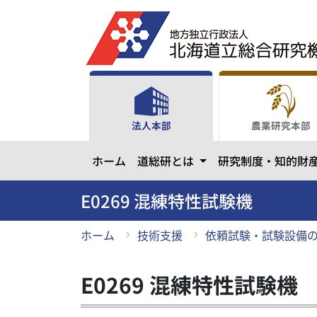
メ
イ
ン
コ
ン
テ
ン
法人本部
農業研究本部
ツ
に
カテゴリーを開きます
ホーム
道総研とは
研究制度・知的財
ス
キ
ッ
E0269 混練特性試験機
プ
ホーム
技術支援
依頼試験・試験設備
E0269 混練特性試験機