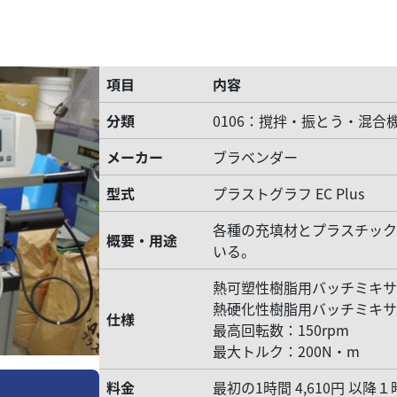
項目
内容
分類
0106：撹拌・振とう・混合
メーカー
ブラベンダー
型式
プラストグラフ EC Plus
各種の充填材とプラスチッ
概要・用途
いる。
熱可塑性樹脂用バッチミキサー
熱硬化性樹脂用バッチミキサー
仕様
最高回転数：150rpm
最大トルク：200N・m
料金
最初の1時間 4,610円 以降１