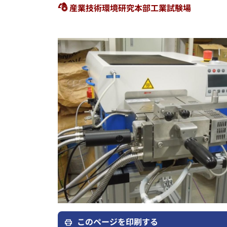
産業技術環境研究本部工業試験場
このページを印刷する
print