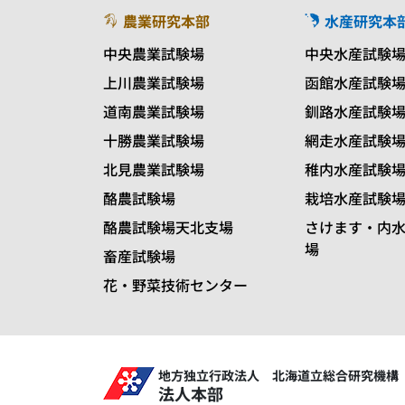
農業研究本部
水産研究本
中央農業試験場
中央水産試験
上川農業試験場
函館水産試験
道南農業試験場
釧路水産試験
十勝農業試験場
網走水産試験
北見農業試験場
稚内水産試験
酪農試験場
栽培水産試験
酪農試験場天北支場
さけます・内
場
畜産試験場
花・野菜技術センター
地方独立行政法人 北海道立総合研究機構
法人本部