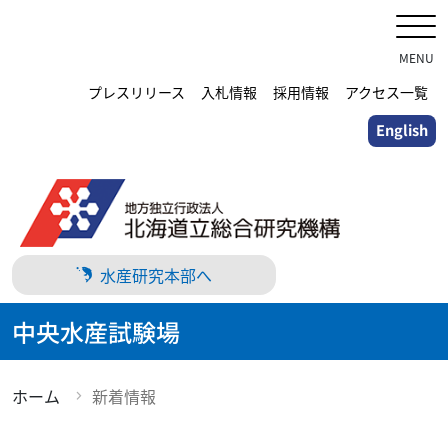
メ
イ
ン
MENU
コ
プレスリリース
入札情報
採用情報
アクセス一覧
ン
English
テ
ン
ツ
に
ス
キ
水産研究本部へ
ッ
プ
中央水産試験場
ホーム
新着情報