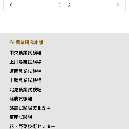
chevron_left
chevron_right
1
2
農業研究本部
中央農業試験場
上川農業試験場
道南農業試験場
十勝農業試験場
北見農業試験場
酪農試験場
酪農試験場天北支場
畜産試験場
花・野菜技術センター