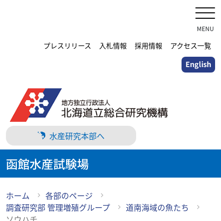
メ
イ
ン
MENU
コ
プレスリリース
入札情報
採用情報
アクセス一覧
ン
English
テ
ン
ツ
に
ス
キ
水産研究本部へ
ッ
プ
函館水産試験場
ホーム
各部のページ
調査研究部 管理増殖グループ
道南海域の魚たち
ソウハチ