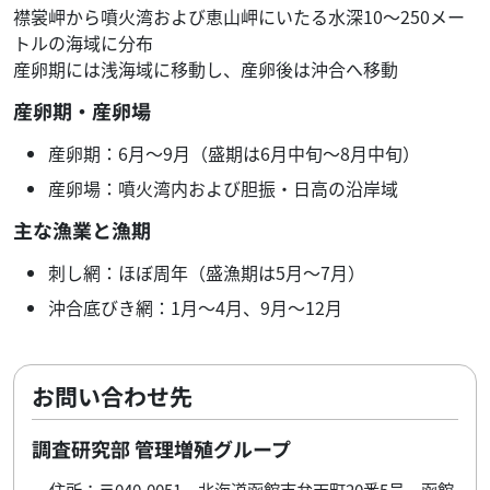
襟裳岬から噴火湾および恵山岬にいたる水深10～250メー
トルの海域に分布
産卵期には浅海域に移動し、産卵後は沖合へ移動
産卵期・産卵場
産卵期：6月～9月（盛期は6月中旬～8月中旬）
産卵場：噴火湾内および胆振・日高の沿岸域
主な漁業と漁期
刺し網：ほぼ周年（盛漁期は5月～7月）
沖合底びき網：1月～4月、9月～12月
お問い合わせ先
調査研究部 管理増殖グループ
住所：〒040-0051 北海道函館市弁天町20番5号 函館