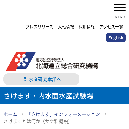
メ
イ
ン
MENU
コ
プレスリリース
入札情報
採用情報
アクセス一覧
ン
English
テ
ン
ツ
に
ス
キ
水産研究本部へ
ッ
プ
さけます・内水面水産試験場
ホーム
「さけます」インフォーメーション
さけますとは何か（サケ科概説）