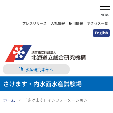
メ
イ
ン
MENU
コ
プレスリリース
入札情報
採用情報
アクセス一覧
ン
English
テ
ン
ツ
に
ス
キ
水産研究本部へ
ッ
プ
さけます・内水面水産試験場
ホーム
「さけます」インフォーメーション