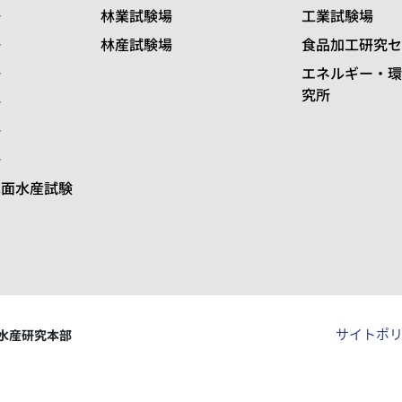
場
林業試験場
工業試験場
場
林産試験場
食品加工研究セ
場
エネルギー・環
究所
場
場
場
水面水産試験
サイトポ
水産研究本部