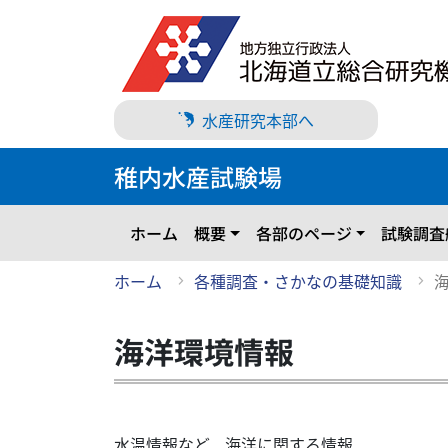
メ
イ
ン
コ
ン
水産研究本部へ
テ
ン
稚内水産試験場
ツ
に
ス
ホーム
概要
各部のページ
試験調査
キ
ッ
ホーム
各種調査・さかなの基礎知識
プ
海洋環境情報
水温情報など、海洋に関する情報