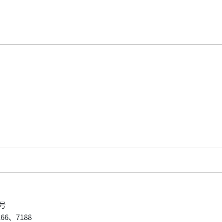
号
6、7188