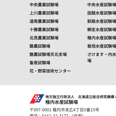
中央農業試験場
中央水産試験
上川農業試験場
函館水産試験
道南農業試験場
釧路水産試験
十勝農業試験場
網走水産試験
北見農業試験場
稚内水産試験
酪農試験場
栽培水産試験
酪農試験場天北支場
さけます・内
場
畜産試験場
花・野菜技術センター
地方独立行政法人 北海道立総合研究機構 
稚内水産試験場
〒097-0001 稚内市末広4丁目5番15号
電話：0162-32-7177 （代表）