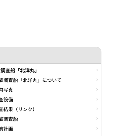
験調査船「北洋丸」
験調査船「北洋丸」について
内写真
査設備
査結果（リンク）
験調査船
航計画