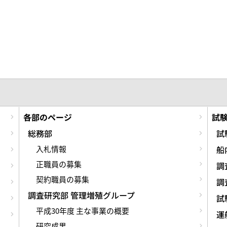
各部のページ
試
総務部
試
入札情報
船
正職員の募集
調
契約職員の募集
調
調査研究部 管理増殖グループ
試
平成30年度 主な事業の概要
運
研究成果