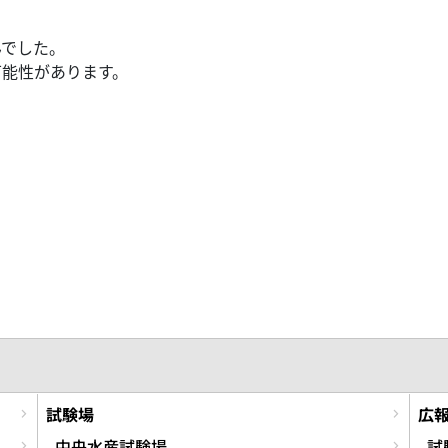
んでした。
可能性があります。
試験場
広
中央水産試験場
試