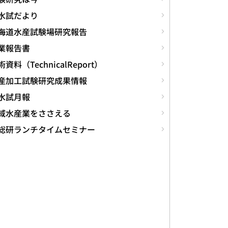
水試だより
海道水産試験場研究報告
業報告書
資料（TechnicalReport）
産加工試験研究成果情報
水試月報
域水産業をささえる
総研ランチタイムセミナー