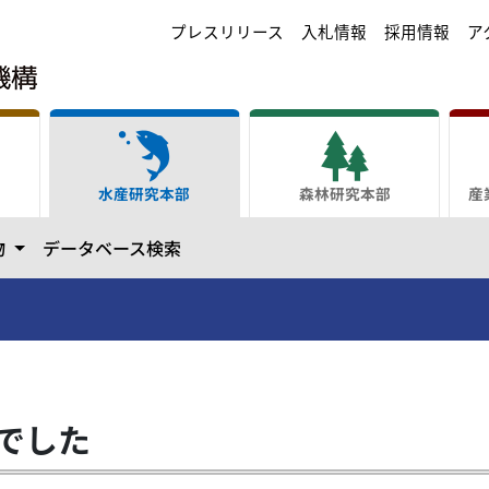
プレスリリース
入札情報
採用情報
ア
水産研究本部
森林研究本部
産
ます
カテゴリーを開きます
物
データベース検索
でした