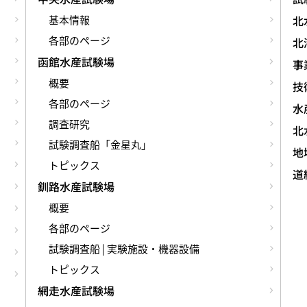
基本情報
北
各部のページ
北
函館水産試験場
事
概要
技術
各部のページ
水
調査研究
北
試験調査船「金星丸」
地
トピックス
道
釧路水産試験場
概要
各部のページ
試験調査船 | 実験施設・機器設備
トピックス
網走水産試験場