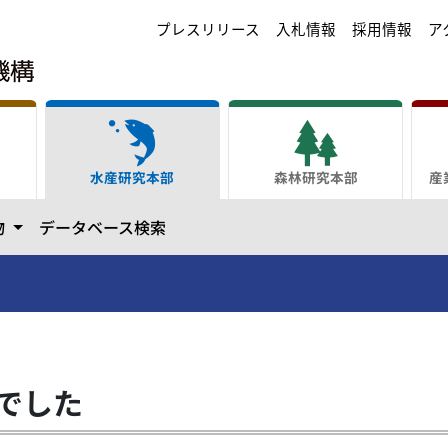
プレスリリース
入札情報
採用情報
ア
水産研究本部
森林研究本部
産
ます
カテゴリーを開きます
物
データベース検索
でした