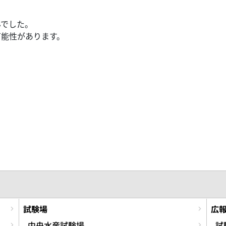
んでした。
可能性があります。
試験場
広
中央水産試験場
試