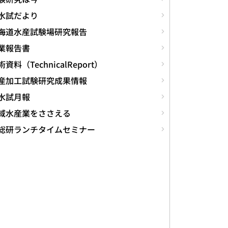
水試だより
海道水産試験場研究報告
業報告書
資料（TechnicalReport）
産加工試験研究成果情報
水試月報
域水産業をささえる
総研ランチタイムセミナー