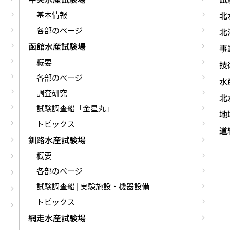
基本情報
北
各部のページ
北
函館水産試験場
事
概要
技術
各部のページ
水
調査研究
北
試験調査船「金星丸」
地
トピックス
道
釧路水産試験場
概要
各部のページ
試験調査船 | 実験施設・機器設備
トピックス
網走水産試験場