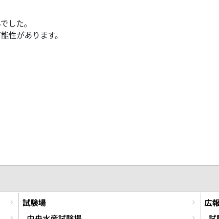
んでした。
可能性があります。
試験場
広
中央水産試験場
試