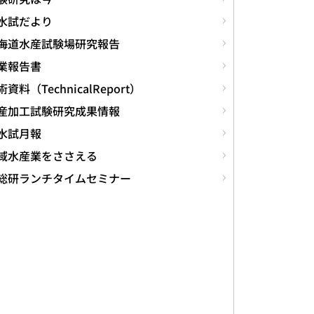
水試だより
海道水産試験場研究報告
業報告書
資料（TechnicalReport）
産加工試験研究成果情報
水試月報
域水産業をささえる
総研ランチタイムセミナー