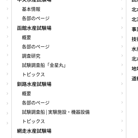
基本情報
北
各部のページ
北
函館水産試験場
事
概要
技術
各部のページ
水
調査研究
北
試験調査船「金星丸」
地
トピックス
道
釧路水産試験場
概要
各部のページ
試験調査船 | 実験施設・機器設備
トピックス
網走水産試験場