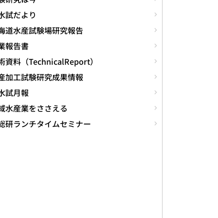
水試だより
海道水産試験場研究報告
業報告書
資料（TechnicalReport）
産加工試験研究成果情報
水試月報
域水産業をささえる
総研ランチタイムセミナー