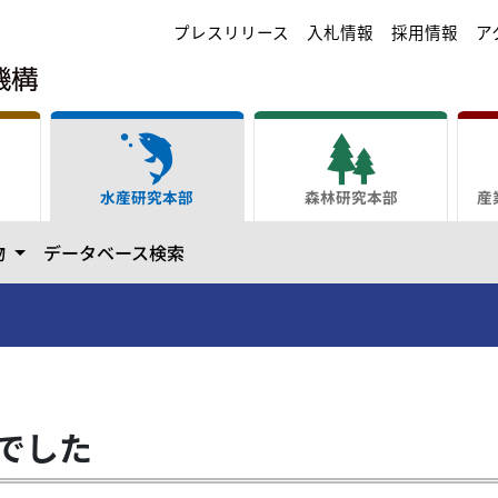
プレスリリース
入札情報
採用情報
ア
水産研究本部
森林研究本部
産
ます
カテゴリーを開きます
物
データベース検索
でした