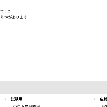
んでした。
可能性があります。
試験場
広
中央水産試験場
試