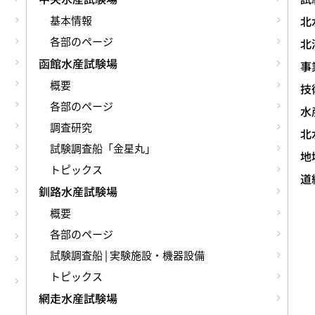
基本情報
北
各部のページ
北
函館水産試験場
事
概要
技術
各部のページ
水
調査研究
北
試験調査船「金星丸」
地
トピックス
道
釧路水産試験場
概要
各部のページ
試験調査船 | 実験施設・機器設備
トピックス
網走水産試験場