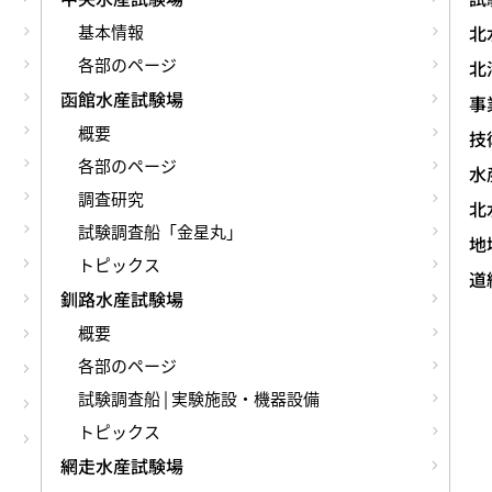
基本情報
北
各部のページ
北
函館水産試験場
事
概要
技術
各部のページ
水
調査研究
北
試験調査船「金星丸」
地
トピックス
道
釧路水産試験場
概要
各部のページ
試験調査船 | 実験施設・機器設備
トピックス
網走水産試験場