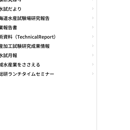
水試だより
海道水産試験場研究報告
業報告書
資料（TechnicalReport）
産加工試験研究成果情報
水試月報
域水産業をささえる
総研ランチタイムセミナー