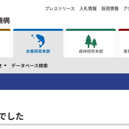
プレスリリース
入札情報
採用情報
ア
水産研究本部
森林研究本部
産
ます
カテゴリーを開きます
物
データベース検索
でした