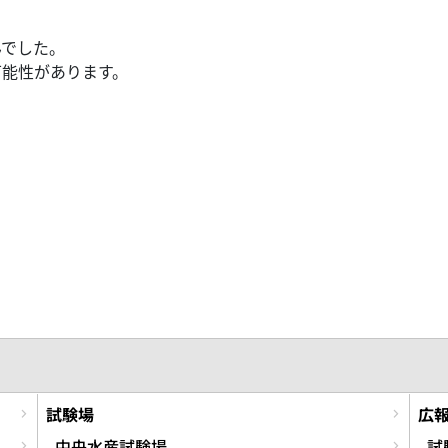
んでした。
可能性があります。
試験場
広
中央水産試験場
試