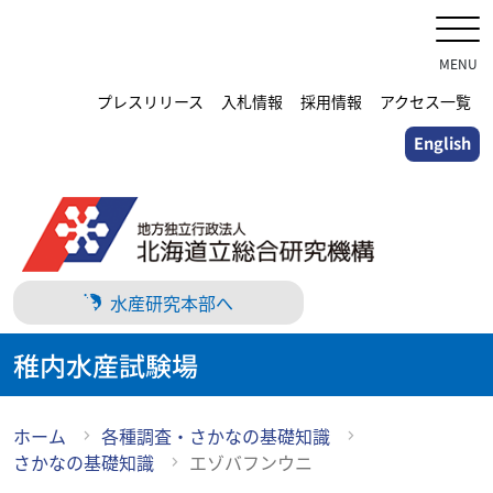
メ
イ
ン
MENU
コ
プレスリリース
入札情報
採用情報
アクセス一覧
ン
English
テ
ン
ツ
に
ス
キ
水産研究本部へ
ッ
プ
稚内水産試験場
ホーム
各種調査・さかなの基礎知識
さかなの基礎知識
エゾバフンウニ