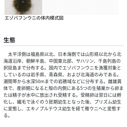
エゾバフンウニの体内模式図
生態
太平洋側は福島県以北、日本海側では山形県以北から北
海道沿岸、朝鮮半島、中国東北部、サハリン、千島列島の
択捉島まで分布する。国内でエゾバフンウニを漁獲対象と
しているのは岩手県、青森県、および北海道のみである。
潮間帯から水深50mまでの岩礁域などに分布する。雌雄異
体で、産卵期になると殻の内側にある5つの生殖巣から卵ま
たは精子が水中に放出され受精する。受精卵は翌日には孵
化し、繊毛で泳ぐのう胚期幼生となった後、プリズム幼生
に変態し、エキノプルテウス幼生を経て稚ウニへと変態す
る。