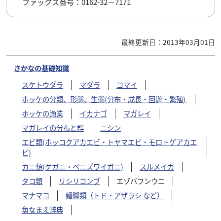
ファックス番号：0162-32－7171
最終更新日：2013年03月01日
さかなの基礎知識
スケトウダラ
マダラ
コマイ
ホッケの分類、形態、生態(分布・成長・回遊・繁殖)
ホッケの漁業
イカナゴ
マガレイ
マガレイの分布と群
ニシン
エビ類(ホッコクアカエビ・トヤマエビ・モロトゲアカエ
ビ)
カニ類(ケガニ・ベニズワイガニ)
スルメイカ
タコ類
リシリコンブ
エゾバフンウニ
マナマコ
鰭脚類（トド・アザラシ など）
魚なまえ辞典