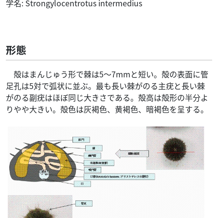
学名: Strongylocentrotus intermedius
形態
殻はまんじゅう形で棘は5～7mmと短い。殻の表面に管
足孔は5対で弧状に並ぶ。最も長い棘がのる主疣と長い棘
がのる副疣はほぼ同じ大きさである。殻高は殻形の半分よ
りやや大きい。殻色は灰褐色、黄褐色、暗褐色を呈する。