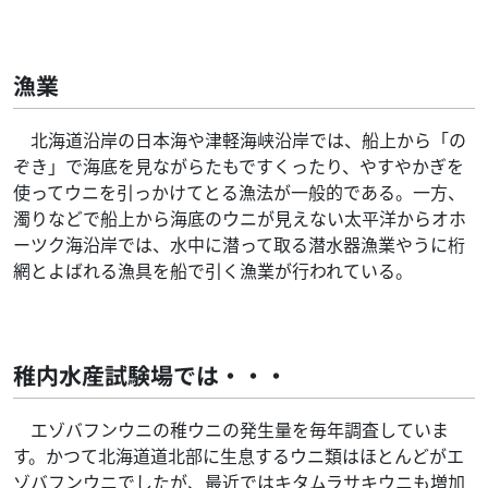
漁業
北海道沿岸の日本海や津軽海峡沿岸では、船上から「の
ぞき」で海底を見ながらたもですくったり、やすやかぎを
使ってウニを引っかけてとる漁法が一般的である。一方、
濁りなどで船上から海底のウニが見えない太平洋からオホ
ーツク海沿岸では、水中に潜って取る潜水器漁業やうに桁
網とよばれる漁具を船で引く漁業が行われている。
稚内水産試験場では・・・
エゾバフンウニの稚ウニの発生量を毎年調査していま
す。かつて北海道道北部に生息するウニ類はほとんどがエ
ゾバフンウニでしたが、最近ではキタムラサキウニも増加