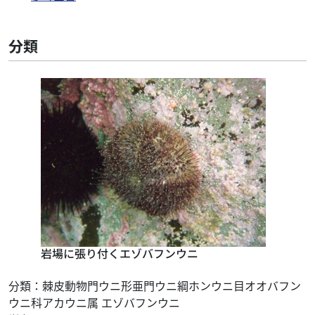
分類
岩場に張り付くエゾバフンウニ
分類：棘皮動物門ウニ形亜門ウニ綱ホンウニ目オオバフン
ウニ科アカウニ属 エゾバフンウニ