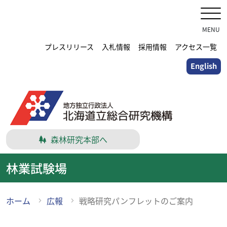
メ
イ
ン
MENU
コ
プレスリリース
入札情報
採用情報
アクセス一覧
ン
English
テ
ン
ツ
に
ス
キ
森林研究本部へ
ッ
プ
林業試験場
ホーム
広報
戦略研究パンフレットのご案内