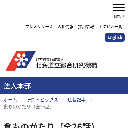
メ
イ
ン
MENU
コ
プレスリリース
入札情報
採用情報
アクセス一覧
ン
English
テ
ン
ツ
に
ス
キ
ッ
法人本部
プ
ホーム
研究トピックス
連載記事
食ものがたり（全26話）
食ものがたり（全26話）