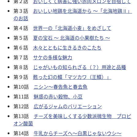
第２話
おいしくて病害に強い赤肉メロンを目指して
第３話
おいしい地鶏を北海道から ～「北海地鶏Ⅱ」
のお話
第４話
世界一の「北海道小麦」をめざして
第５話
夏の宝石 ～ 北海道の小果樹たち ～
第６話
木々とともに生きるきのこたち
第７話
サケの多様な魅力
第８話
じゃがいもの知られざる（？）用途と品種
第９話
甦った幻の鰈「マツカワ（王鰈）」
第10話
ニシン～春告魚と春去魚
第11話
魅惑の赤い穀物、小豆
第12話
広がるジャムのバリエーション
第13話
チーズを美味しくする少数派微生物 プロピ
オン酸菌
第14話
牛乳からチーズへ～白黒じゃないウシ～