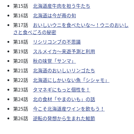
第15話
北海道産牛肉を担う牛たち
第16話
北海道は今が苺の旬
第17話
おいしいウニを食べたいな～！ウニのおいし
さと食べごろの秘密
第18話
リシリコンブの不思議
第19話
スルメイカ～来遊予測と利用
第20話
秋の味覚「サンマ」
第21話
北海道のおいしいリンゴたち
第22話
北海道にしかいない魚「シシャモ」
第23話
タマネギにもっと個性を！
第24話
北の食材「やまのいも」の話
第25話
今こそ北海道産ワインを飲もう！
第26話
逆転の発想から生まれた鮭節