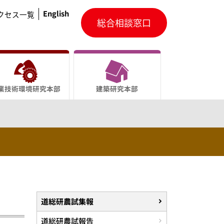
English
クセス一覧
総合相談窓口
業技術環境研究本部
建築研究本部
道総研農試集報
道総研農試報告