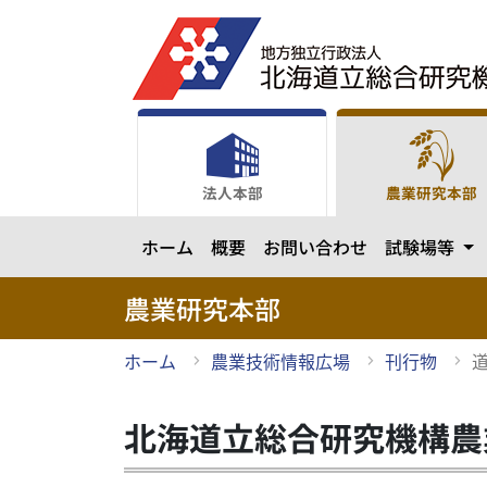
メ
イ
ン
コ
ン
テ
ン
法人本部
農業研究本部
ツ
に
カ
ホーム
概要
お問い合わせ
試験場等
ス
キ
ッ
農業研究本部
プ
ホーム
農業技術情報広場
刊行物
北海道立総合研究機構農