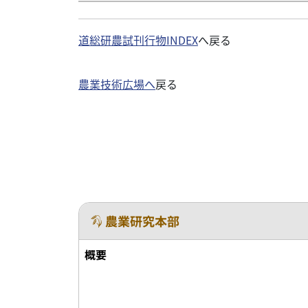
道総研農試刊行物INDEX
へ戻る
農業技術広場へ
戻る
農業研究本部
概要