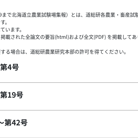
09まで北海道立農業試験場集報）とは、道総研各農業・畜産試
です。
れています。
された全論文の要旨(html)および全文(PDF) を掲載してあ
製する場合は、道総研農業研究本部の許可を得てください。
第4号
第19号
～第42号