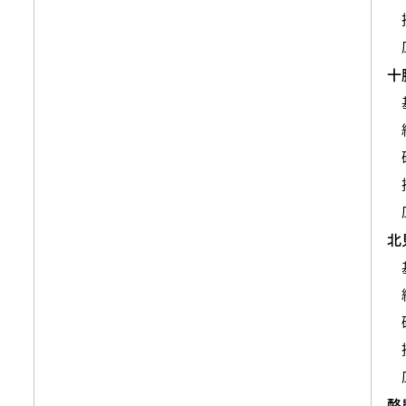
十
北
酪