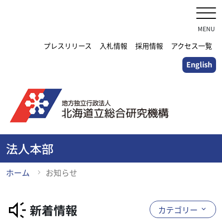
メ
イ
ン
MENU
コ
プレスリリース
入札情報
採用情報
アクセス一覧
ン
English
テ
ン
ツ
に
ス
キ
ッ
法人本部
プ
ホーム
お知らせ
新着情報
カテゴリー