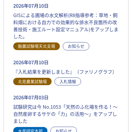
2026年07月10日
GISによる圃場の水文解析(R8指導参考：草地・飼
料畑における自力での効果的な排水不良箇所の改
善技術・施工ルート設定マニュアル)をアップしま
した。
酪農試験場天北支場
お知らせ
2026年07月10日
『入札結果を更新しました』（ファリノグラフ）
北見農業試験場
入札情報
2026年07月03日
試験研究は今 No.1053「天然のふ化場を作る！～
自然産卵するサケの「力」の活用～」をアップし
ました
水産研究本部
お知らせ