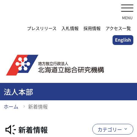
メ
イ
ン
MENU
コ
プレスリリース
入札情報
採用情報
アクセス一覧
ン
English
テ
ン
ツ
に
ス
キ
ッ
法人本部
プ
ホーム
新着情報
新着情報
カテゴリー